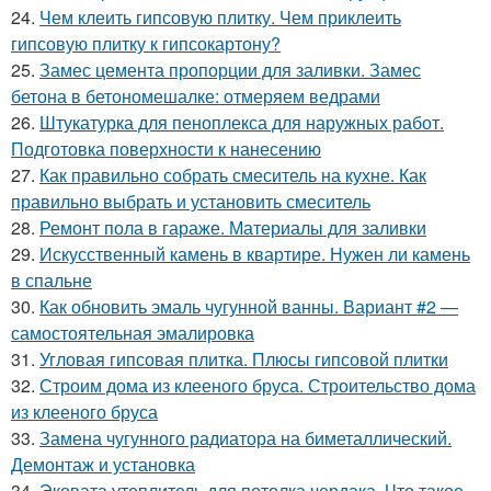
24.
Чем клеить гипсовую плитку. Чем приклеить
гипсовую плитку к гипсокартону?
25.
Замес цемента пропорции для заливки. Замес
бетона в бетономешалке: отмеряем ведрами
26.
Штукатурка для пеноплекса для наружных работ.
Подготовка поверхности к нанесению
27.
Как правильно собрать смеситель на кухне. Как
правильно выбрать и установить смеситель
28.
Ремонт пола в гараже. Материалы для заливки
29.
Искусственный камень в квартире. Нужен ли камень
в спальне
30.
Как обновить эмаль чугунной ванны. Вариант #2 —
самостоятельная эмалировка
31.
Угловая гипсовая плитка. Плюсы гипсовой плитки
32.
Строим дома из клееного бруса. Строительство дома
из клееного бруса
33.
Замена чугунного радиатора на биметаллический.
Демонтаж и установка
34.
Эковата утеплитель для потолка чердака. Что такое