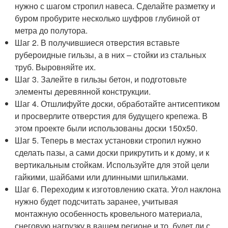
нужно с шагом стропил навеса. Сделайте разметку и
буром пробурите несколько шуфров глубиной от
метра до полутора.
Шаг 2. В получившиеся отверстия вставьте
рубероидные гильзы, а в них – стойки из стальных
труб. Выровняйте их.
Шаг 3. Залейте в гильзы бетон, и подготовьте
элементы деревянной конструкции.
Шаг 4. Отшлифуйте доски, обработайте антисептиком
и просверлите отверстия для будущего крепежа. В
этом проекте были использованы доски 150х50.
Шаг 5. Теперь в местах установки стропил нужно
сделать пазы, а сами доски прикрутить и к дому, и к
вертикальным стойкам. Используйте для этой цели
гайкими, шайбами или длинными шпильками.
Шаг 6. Переходим к изготовлению ската. Угол наклона
нужно будет подсчитать заранее, учитывая
монтажную особенность кровельного материала,
снеговую нагрузку в вашем регионе и то, будет ли с