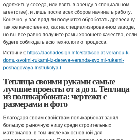
одолжить у соседа, или взять в аренду в специальном
агентстве), и лишь после всех сборов начинать работу.
Конечно, у вас вряд ли получится обработать древесину
так же качественно, как на специализированном заводе,
но вы все равно получите рамы хорошего качества, если
будете соблюдать всю технологию процесса.
Источник:
https://dachadesign.info/stati/sdelat-verandu-k-
domu-svoimi-rukami-iz-dereva-veranda-svoimi-rukami-
poshagovaya-instrukciya-i
Теплица своими руками самые
лучшие проекты от а до я. Теплица
из поликарбоната: чертежи с
размерами и фото
Благодаря своим свойствам поликарбонат занял
большую рыночную нишу среди строительных
материалов, в том числе как основной для
строительства теплиц. Стоит он дорого, но высокая