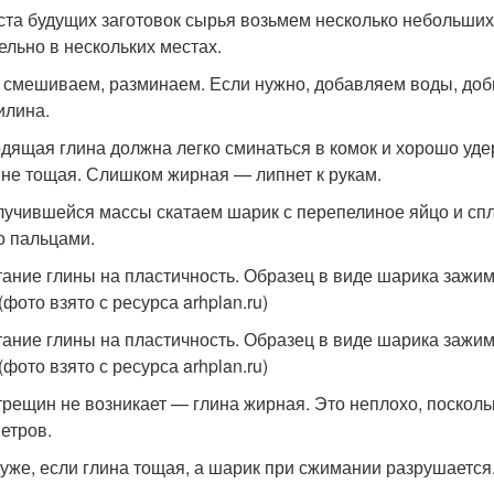
ста будущих заготовок сырья возьмем несколько небольших
ельно в нескольких местах.
 смешиваем, разминаем. Если нужно, добавляем воды, доб
илина.
дящая глина должна легко сминаться в комок и хорошо уде
не тощая. Слишком жирная — липнет к рукам.
лучившейся массы скатаем шарик с перепелиное яйцо и сп
о пальцами.
ание глины на пластичность. Образец в виде шарика зажи
(фото взято с ресурса arhplan.ru)
ание глины на пластичность. Образец в виде шарика зажи
(фото взято с ресурса arhplan.ru)
трещин не возникает — глина жирная. Это неплохо, поскол
етров.
хуже, если глина тощая, а шарик при сжимании разрушается.