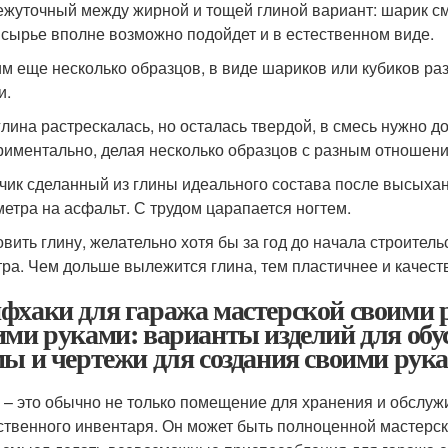
жуточный между жирной и тощей глиной вариант: шарик см
 сырье вполне возможно подойдет и в естественном виде.
м еще несколько образцов, в виде шариков или кубиков раз
и.
глина растрескалась, но осталась твердой, в смесь нужно 
риментально, делая несколько образцов с разным отношени
чик сделанный из глины идеального состава после высыхани
 метра на асфальт. С трудом царапается ногтем.
овить глину, желательно хотя бы за год до начала строител
тра. Чем дольше вылежится глина, тем пластичнее и качест
фхаки для гаража мастерской своими 
ими руками: варианты изделий для обу
мы и чертежи для создания своими рук
 – это обычно не только помещение для хранения и обслуж
ственного инвентаря. Он может быть полноценной мастерск