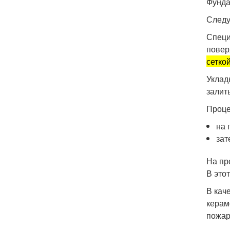
Фунда
Следу
Специ
повер
сетко
Уклад
залит
Проце
на 
зат
На пр
В это
В кач
керам
пожар