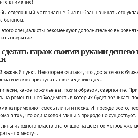
ите внимание!
 бы отделочный материал не был выбран начинать его уклад
 с бетоном.
 этого специалисты рекомендуют дополнительно выровнять 
лать покрытие.
 сделать гараж своими руками дешево 
си
 важный пункт. Некоторые считают, что достаточно в ближа
зема и можно приступать к возведению дома.
тически, какое то жилье вы, таким образом, сварганите. Пр
ть на ремонты, необходимость в которых будет возникать по
амана применяют смесь глины и песка. И, прежде всего, не
ема в том, что одинаковой глины в природе не существует.
глины из одного пласта отстоящие на десяток метров уже мо
рать «по месту».