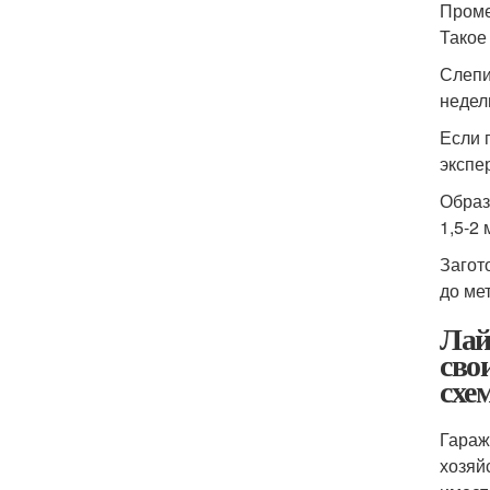
Проме
Такое
Слепи
недел
Если 
экспе
Образ
1,5-2
Загот
до ме
Лай
сво
схе
Гараж
хозяй