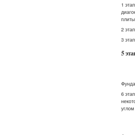
1 эта
диаго
плиты
2 эта
3 этап
5 эта
Фунда
6 эта
некот
углом