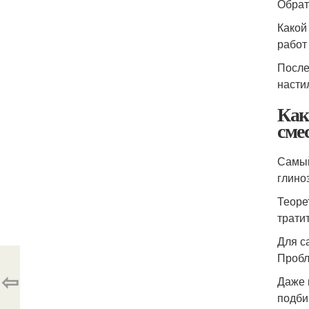
Обрат
Какой
работ
После
насти
Как
сме
Самый
глино
Теоре
трати
Для с
Пробл
⇦
Даже 
подби