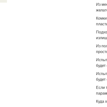
Из ме
желат
Комки
пласт
Подхо
излиш
Из по
прост
Испыт
будет 
Испыт
будет 
Если 
парам
Куда 