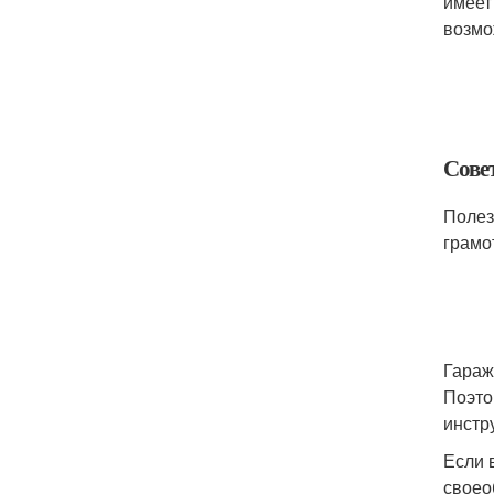
имеет
возмо
Сове
Полез
грамо
Гараж
Поэто
инстр
Если 
своео