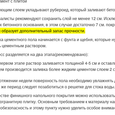
мент с плитой
ющим слоем укладывают рубероид, который заливают бето
алисты рекомендуют сохранить слой не менее 12 см. Исклю
х бетонного основания, в этом случае достаточно 7 см. пок
й образует дополнительный запас прочности.
ка цементного пола начинается с фунта и щебня, которые н
ь цементным раствором.
сс разделяется на два этапа(рекомендовано):
первом этапе раствор заливается толщиной 4-5 см и оставл
ем производится заливка более жидким цементом слоем 2 с
отяжении недели поверхность пола необходимо увлажнять 
т же период следует позаботиться о решетке для стока воды
естве финишного напольного покрытия можно использовать
огранитную плитку. Основным требованием к материалу на
обезопасность и этому пункту нужно уделить особое внима