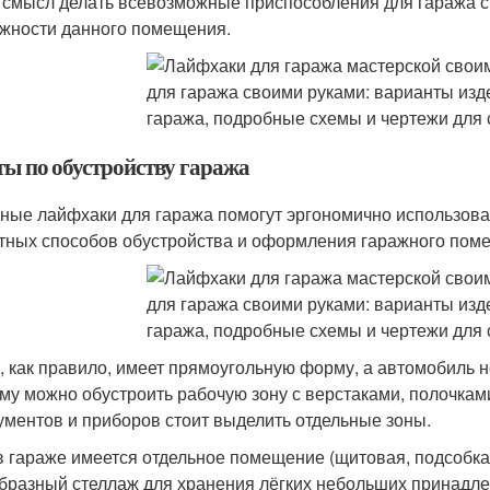
 смысл делать всевозможные приспособления для гаража 
жности данного помещения.
ты по обустройству гаража
ные лайфхаки для гаража помогут эргономично использоват
тных способов обустройства и оформления гаражного пом
, как правило, имеет прямоугольную форму, а автомобиль н
му можно обустроить рабочую зону с верстаками, полочкам
ументов и приборов стоит выделить отдельные зоны.
в гараже имеется отдельное помещение (щитовая, подсобка
бразный стеллаж для хранения лёгких небольших принадле