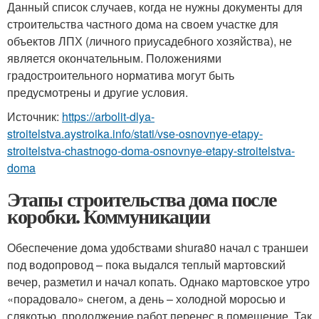
Данный список случаев, когда не нужны документы для
строительства частного дома на своем участке для
объектов ЛПХ (личного приусадебного хозяйства), не
является окончательным. Положениями
градостроительного норматива могут быть
предусмотрены и другие условия.
Источник:
https://arbolit-dlya-
stroitelstva.aystroika.info/stati/vse-osnovnye-etapy-
stroitelstva-chastnogo-doma-osnovnye-etapy-stroitelstva-
doma
Этапы строительства дома после
коробки. Коммуникации
Обеспечение дома удобствами shura80 начал с траншеи
под водопровод – пока выдался теплый мартовский
вечер, разметил и начал копать. Однако мартовское утро
«порадовало» снегом, а день – холодной моросью и
слякотью, продолжение работ перенес в помещение. Так