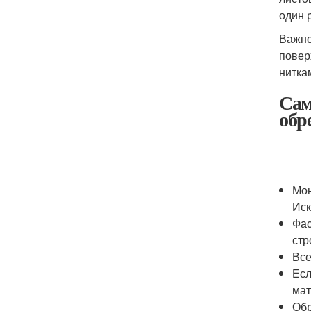
один 
Важно
повер
нитка
Сам
обр
Мон
Иск
Фас
стр
Все
Есл
мат
Обр