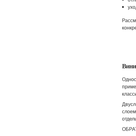
ухо
Рассм
конкр
Вини
Однос
приме
класс
Двусл
слоем
отдел
ОБРА