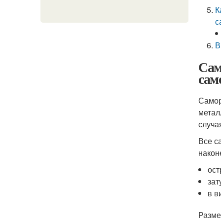
К
с
В
Сам
сам
Самор
метал
случа
Все с
након
ост
зат
в в
Разме