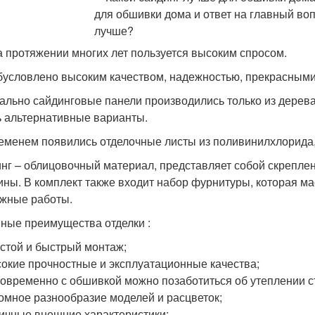
а протяжении многих лет пользуется высоким спросом.
бусловлено высоким качеством, надежностью, прекрасным
ально сайдинговые панели производились только из дерева
ь альтернативные варианты.
еменем появились отделочные листы из поливинилхлорида, 
нг – облицовочный материал, представляет собой скрепл
ины. В комплект также входит набор фурнитуры, которая ма
жные работы.
ные преимущества отделки :
стой и быстрый монтаж;
окие прочностные и эксплуатационные качества;
овременно с обшивкой можно позаботиться об утеплении с
омное разнообразие моделей и расцветок;
ичные внешние характеристики;