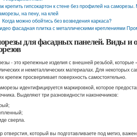
ак крепить гипсокартон к стене без профилей на саморезы.
аморезы, на пену, на клей
Когда можно обойтись без возведения каркаса?
идео фасадная плитка с металлическими креплениями Пром
орезы для фасадных панелей. Виды и 
орезов
езы - это крепежные изделия с внешней резьбой, которые 
лических и неметаллических материалах. Для некоторых са
ях крепеж просверливает поверхность самостоятельно.
аморезы идентифицируется маркировкой, которое предоста
ечника. Выделяют три разновидности наконечников:
рый;
упленный;
иде сверла.
р отверстия, который вы подготавливаете под метиз, важен