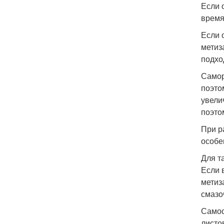
Если 
время
Если 
метиз
подхо
Самор
поэто
увели
поэто
При р
особе
Для т
Если 
метиз
смазо
Самос
листо