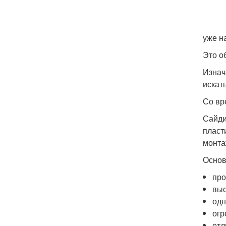
уже н
Это о
Изнач
искат
Со вр
Сайди
пласт
монта
Основ
про
выс
одн
огр
отл