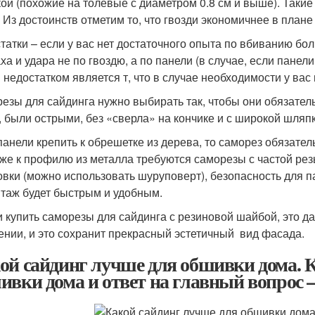
ой (похожие на толевые с диаметром 0.8 см и выше). Таки
. Из достоинств отметим то, что гвозди экономичнее в план
татки – если у вас нет достаточного опыта по вбиванию бол
ха и удара не по гвоздю, а по панели (в случае, если панел
 недостатком является т, что в случае необходимости у вас
езы для сайдинга нужно выбирать так, чтобы они обязател
, были острыми, без «сверла» на кончике и с широкой шляпко
панели крепить к обрешетке из дерева, то саморез обязате
же к профилю из металла требуются саморезы с частой рез
овки (можно использовать шуруповерт), безопасность для п
таж будет быстрым и удобным.
и купить саморезы для сайдинга с резиновой шайбой, это д
ении, и это сохранит прекрасный эстетичный вид фасада.
ой сайдинг лучше для обшивки дома. К
ивки дома и ответ на главный вопрос 