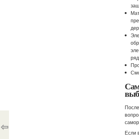
защ
Мат
пре
дер
Эле
обр
эле
ряд
Про
Смо
Сам
выб
После
вопро
самор
⇦
Если 