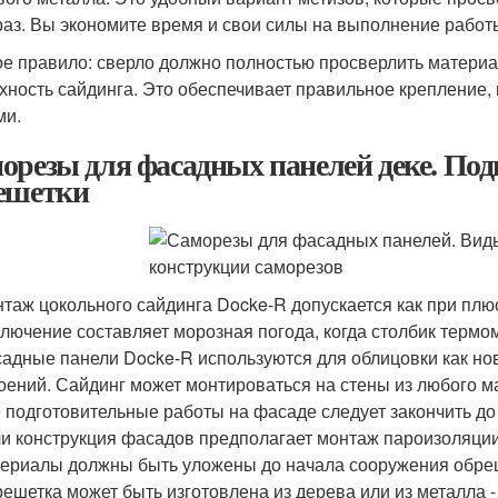
раз. Вы экономите время и свои силы на выполнение работ
е правило: сверло должно полностью просверлить материал 
хность сайдинга. Это обеспечивает правильное крепление,
ми.
орезы для фасадных панелей деке. Под
ешетки
таж цокольного сайдинга Docke-R допускается как при плюс
лючение составляет морозная погода, когда столбик термом
адные панели Docke-R используются для облицовки как но
оений. Сайдинг может монтироваться на стены из любого м
 подготовительные работы на фасаде следует закончить до
и конструкция фасадов предполагает монтаж пароизоляции
ериалы должны быть уложены до начала сооружения обре
ешетка может быть изготовлена из дерева или из металла 