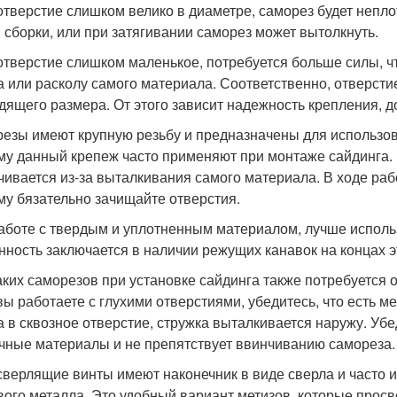
отверстие слишком велико в диаметре, саморез будет непло
 сборки, или при затягивании саморез может вытолкнуть.
отверстие слишком маленькое, потребуется больше силы, ч
а или расколу самого материала. Соответственно, отверсти
дящего размера. От этого зависит надежность крепления, д
езы имеют крупную резьбу и предназначены для использов
му данный крепеж часто применяют при монтаже сайдинга.
чивается из-за выталкивания самого материала. В ходе раб
му бязательно зачищайте отверстия.
аботе с твердым и уплотненным материалом, лучше исполь
нность заключается в наличии режущих канавок на концах э
аких саморезов при установке сайдинга также потребуется 
вы работаете с глухими отверстиями, убедитесь, что есть м
а в сквозное отверстие, стружка выталкивается наружу. Убед
чные материалы и не препятствует ввинчиванию самореза.
верлящие винты имеют наконечник в виде сверла и часто и
вого металла. Это удобный вариант метизов, которые просв