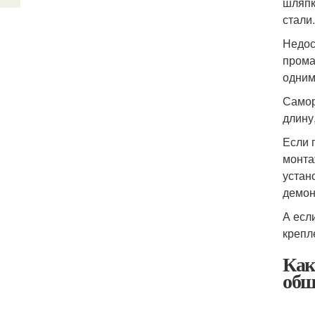
шляпк
стали
Недос
прома
одним
Самор
длину
Если 
монта
устан
демон
А есл
крепл
Как
обш