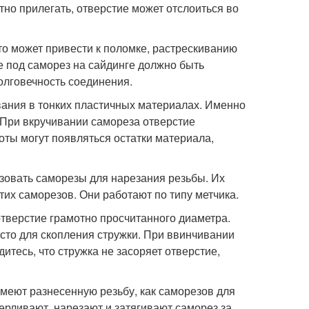
тно прилегать, отверстие может отслоиться во
то может привести к поломке, растрескиванию
е под саморез на сайдинге должно быть
олговечность соединения.
ания в тонких пластичных материалах. Именно
 При вкручивании самореза отверстие
оты могут появляться остатки материала,
зовать саморезы для нарезания резьбы. Их
тих саморезов. Они работают по типу метчика.
отверстие грамотно просчитанного диаметра.
есто для скопления стружки. При ввинчивании
итесь, что стружка не засоряет отверстие,
меют разнесенную резьбу, как саморезов для
ерливают, нарезают и затягивают саморез за