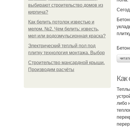
выбирают строительство домов из
Сегод
кирпича?
Бетон
Как белить потолок известью и
уклад
мелом. №2. Чем белить: известь,
плитку
мел или водоэмульсионная краска?
Электрический теплый пол под
Бетон
плитку технология монтажа. Выбор
читат
Строительство мансардной крыши.
Производим расчёты
Как
Теплы
устро
либо 
тепло
перек
перер