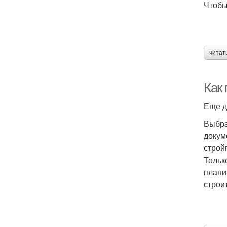
Чтобы
читат
Как
Еще д
Выбра
докум
строй
Тольк
плани
строи