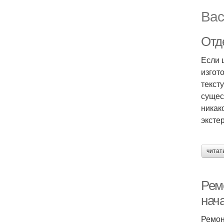
Вас
Отд
Если 
изгот
текст
сущес
никак
эксте
читат
Рем
нач
Ремон