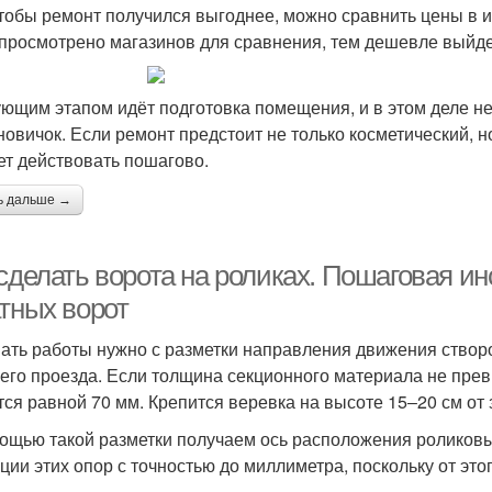
чтобы ремонт получился выгоднее, можно сравнить цены в 
 просмотрено магазинов для сравнения, тем дешевле выйде
ющим этапом идёт подготовка помещения, и в этом деле не
новичок. Если ремонт предстоит не только косметический, н
ет действовать пошагово.
ь дальше →
сделать ворота на роликах. Пошаговая ин
атных ворот
ать работы нужно с разметки направления движения створо
его проезда. Если толщина секционного материала не превы
тся равной 70 мм. Крепится веревка на высоте 15‒20 см от 
ощью такой разметки получаем ось расположения роликовы
ции этих опор с точностью до миллиметра, поскольку от это