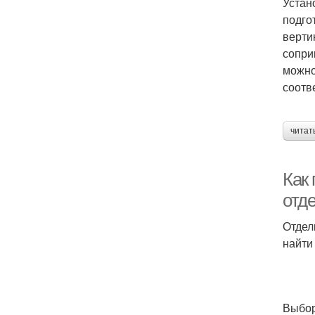
Устан
подго
верти
сопри
можно
соотв
читат
Как
отд
Отдел
найти
Выбор