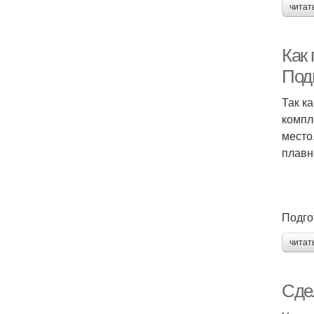
читат
Как
Под
Так к
компл
место
плавн
Подго
читат
Сде