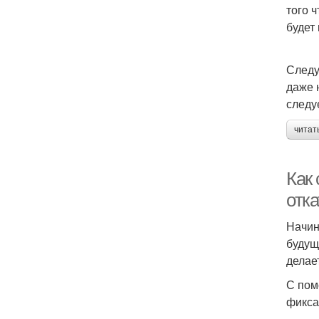
того 
будет
Следу
даже 
следу
читат
Как 
отк
Начин
будущ
делае
С пом
фикса