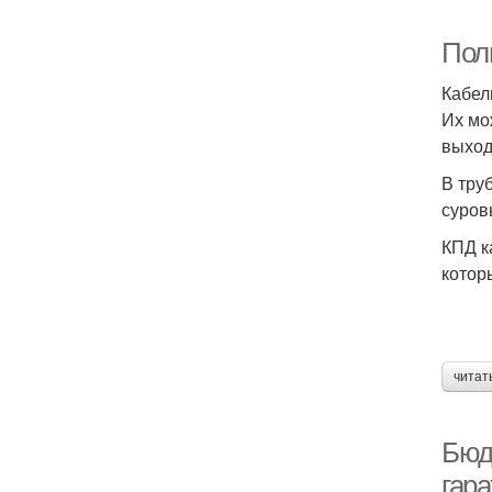
Полы
Кабел
Их мо
выход
В тру
суров
КПД к
котор
читат
Бюдж
гара