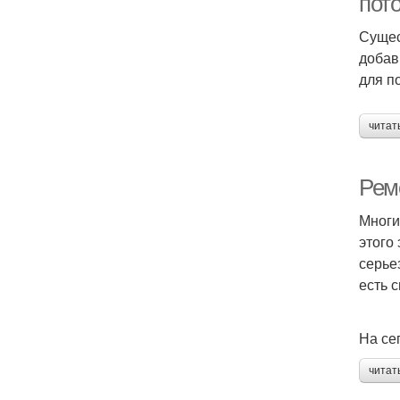
пот
Сущес
добав
для п
читат
Рем
Многи
этого
серье
есть 
На се
читат