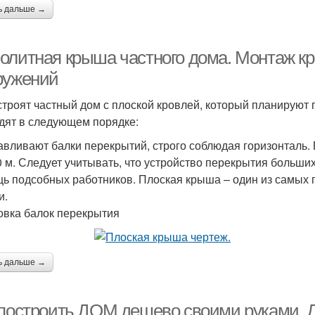
ь дальше →
олитная крыша частного дома. Монтаж к
ружений
строят частный дом с плоской кровлей, который планируют 
дят в следующем порядке:
авливают балки перекрытий, строго соблюдая горизонталь
,0 м. Следует учитывать, что устройство перекрытия больши
ь подсобных работников. Плоская крыша – один из самых 
и.
овка балок перекрытия
ь дальше →
 построить ДОМ дешево своими руками. 