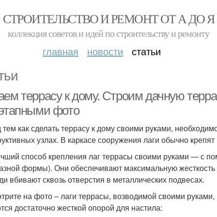
СТРОИТЕЛЬСТВО И РЕМОНТ ОТ А ДО Я
коллекция советов и идей по строительству и ремонту
главная
новости
статьи
тьи
аем террасу к дому. Строим дачную терра
оэтапными фото
 тем как сделать террасу к дому своими руками, необходим
руктивных узлах. В каркасе сооружения лаги обычно крепят 
чший способ крепления лаг террасы своими руками — с п
азной формы). Они обеспечивают максимальную жесткость 
зди вбивают сквозь отверстия в металлических подвесах.
трите на фото – лаги террасы, возводимой своими руками,
тся достаточно жесткой опорой для настила: