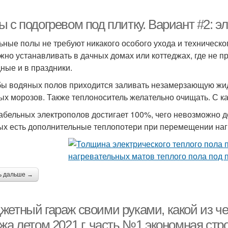
 с подогревом под плитку. Вариант #2: э
ьные полы не требуют никакого особого ухода и техническо
жно устанавливать в дачных домах или коттеджах, где не 
ные и в праздники.
бы водяных полов приходится заливать незамерзающую жид
ых морозов. Также теплоноситель желательно очищать. С к
абельных электрополов достигает 100%, чего невозможно д
ых есть дополнительные теплопотери при перемещении наг
ь дальше →
етный гараж своими руками, какой из чег
жа летом 2021 г. часть №1 экономная стр