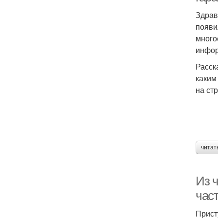
Здрав
появи
много
инфор
Расск
каким
на ст
читат
Из 
час
Прист