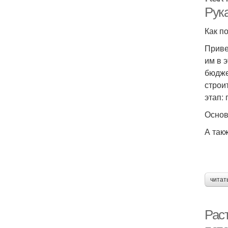
Рук
Как п
Приве
им в 
бюдже
строи
этап:
Основ
А так
читат
Рас