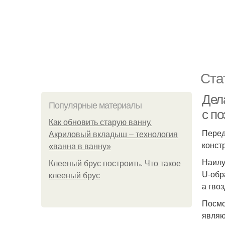
Ста
Дел
Популярные материалы
с п
Как обновить старую ванну.
Перед
Акриловый вкладыш – технология
конст
«ванна в ванну»
Наилу
Клееный брус построить. Что такое
U-обр
клееный брус
а гво
Посмо
являю