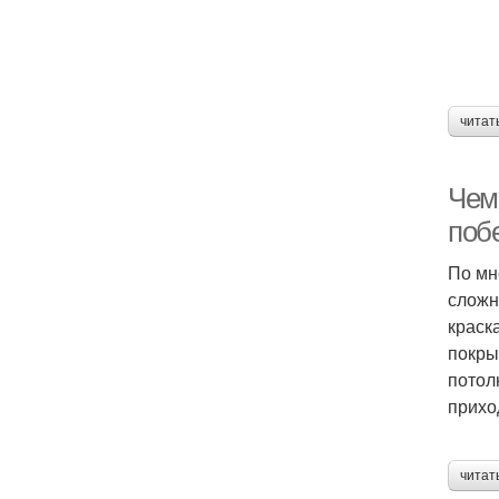
читат
Чем 
поб
По мн
сложн
краск
покры
потол
прихо
читат