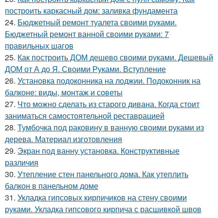
построить каркасный дом: заливка фундамента
24.
Бюджетный ремонт туалета своими руками.
Бюджетный ремонт ванной своими руками: 7
правильных шагов
25.
Как построить ДОМ дешево своими руками. Дешевый
ДОМ от А до Я. Своими Руками. Вступление
26.
Установка подоконника на лоджии. Подоконник на
балконе: виды, монтаж и советы
27.
Что можно сделать из старого дивана. Когда стоит
заниматься самостоятельной реставрацией
28.
Тумбочка под раковину в ванную своими руками из
дерева. Материал изготовления
29.
Экран под ванну установка. Конструктивные
различия
30.
Утепление стен панельного дома. Как утеплить
балкон в панельном доме
31.
Укладка гипсовых кирпичиков на стену своими
руками. Укладка гипсового кирпича с расшивкой швов