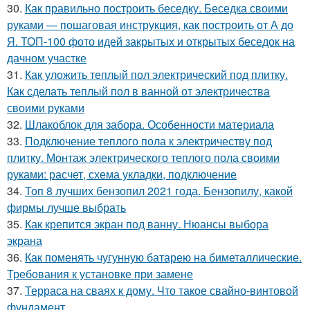
30.
Как правильно построить беседку. Беседка своими
руками — пошаговая инструкция, как построить от А до
Я. ТОП-100 фото идей закрытых и открытых беседок на
дачном участке
31.
Как уложить теплый пол электрический под плитку.
Как сделать теплый пол в ванной от электричества
своими руками
32.
Шлакоблок для забора. Особенности материала
33.
Подключение теплого пола к электричеству под
плитку. Монтаж электрического теплого пола своими
руками: расчет, схема укладки, подключение
34.
Топ 8 лучших бензопил 2021 года. Бензопилу, какой
фирмы лучше выбрать
35.
Как крепится экран под ванну. Нюансы выбора
экрана
36.
Как поменять чугунную батарею на биметаллические.
Требования к установке при замене
37.
Терраса на сваях к дому. Что такое свайно-винтовой
фундамент