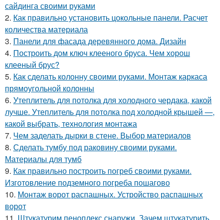
сайдинга своими руками
2.
Как правильно установить цокольные панели. Расчет
количества материала
3.
Панели для фасада деревянного дома. Дизайн
4.
Построить дом ключ клееного бруса. Чем хорош
клееный брус?
5.
Как сделать колонну своими руками. Монтаж каркаса
прямоугольной колонны
6.
Утеплитель для потолка для холодного чердака, какой
лучше. Утеплитель для потолка под холодной крышей —,
какой выбрать, технология монтажа
7.
Чем заделать дырки в стене. Выбор материалов
8.
Сделать тумбу под раковину своими руками.
Материалы для тумб
9.
Как правильно построить погреб своими руками.
Изготовление подземного погреба пошагово
10.
Монтаж ворот распашных. Устройство распашных
ворот
11.
Штукатурим пеноплекс снаружи. Зачем штукатурить