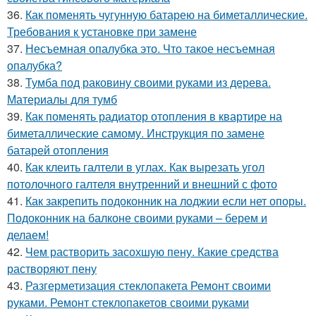
36.
Как поменять чугунную батарею на биметаллические.
Требования к установке при замене
37.
Несъемная опалубка это. Что такое несъемная
опалубка?
38.
Тумба под раковину своими руками из дерева.
Материалы для тумб
39.
Как поменять радиатор отопления в квартире на
биметаллические самому. Инструкция по замене
батарей отопления
40.
Как клеить галтели в углах. Как вырезать угол
потолочного галтеля внутренний и внешний с фото
41.
Как закрепить подоконник на лоджии если нет опоры.
Подоконник на балконе своими руками – берем и
делаем!
42.
Чем растворить засохшую пену. Какие средства
растворяют пену
43.
Разгерметизация стеклопакета Ремонт своими
руками. Ремонт стеклопакетов своими руками