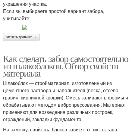
украшения участка.
Если вы выбираете простой вариант забора,
учитывайте:
Забор из досок
Материал для забора
читать дальше →
Как сделать забор самостоятельно
из шлакоблоков. Обзор свойств
Забор между соседями
Заборы из камней
материала
Шлакоблок — стройматериал, изготовленный из
цементного раствора и наполнителя (песка, отсева,
Материалы на
гравия, кирпичной крошки). Смесь заливают в формы и
Забор из камня
каменный забор
обрабатывают методом вибропрессования. Материал
применяют для возведения различных построек,
ограждений, закладки фундамента.
На заметку: свойства блоков зависят от их состава.
Забор из габионов
Кованые заборы