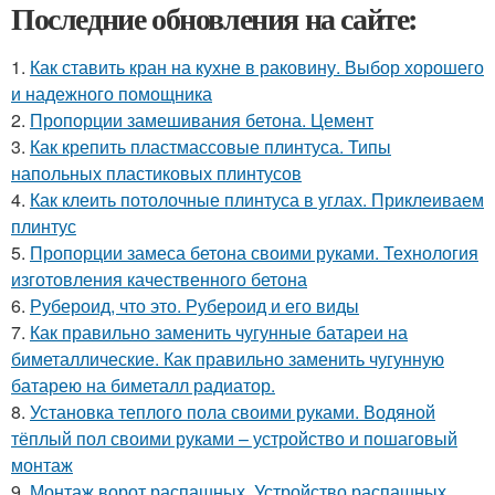
Последние обновления на сайте:
1.
Как ставить кран на кухне в раковину. Выбор хорошего
и надежного помощника
2.
Пропорции замешивания бетона. Цемент
3.
Как крепить пластмассовые плинтуса. Типы
напольных пластиковых плинтусов
4.
Как клеить потолочные плинтуса в углах. Приклеиваем
плинтус
5.
Пропорции замеса бетона своими руками. Технология
изготовления качественного бетона
6.
Рубероид, что это. Рубероид и его виды
7.
Как правильно заменить чугунные батареи на
биметаллические. Как правильно заменить чугунную
батарею на биметалл радиатор.
8.
Установка теплого пола своими руками. Водяной
тёплый пол своими руками – устройство и пошаговый
монтаж
9.
Монтаж ворот распашных. Устройство распашных