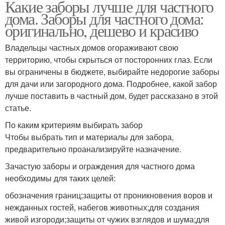
Какие заборы лучше для частного
Фундамент под забор
Забор из шлакоблока
дома. Заборы для частного дома:
оригинально, дешево и красиво
Владельцы частных домов огораживают свою
территорию, чтобы скрыться от посторонних глаз. Если
Деревянные заборы
Дешевой забор
вы ограничены в бюджете, выбирайте недорогие заборы
для дачи или загородного дома. Подробнее, какой забор
лучше поставить в частный дом, будет рассказано в этой
статье.
Металлические заборы
Дешевый забор
По каким критериям выбирать забор
Чтобы выбрать тип и материалы для забора,
предварительно проанализируйте назначение.
Забор для дачного
Зачастую заборы и ограждения для частного дома
Забор для дачи
участка
необходимы для таких целей:
обозначения границ;защиты от проникновения воров и
нежданных гостей, набегов животных;для создания
живой изгороди;защиты от чужих взглядов и шума;для
Требования к забору
Деревянный забор