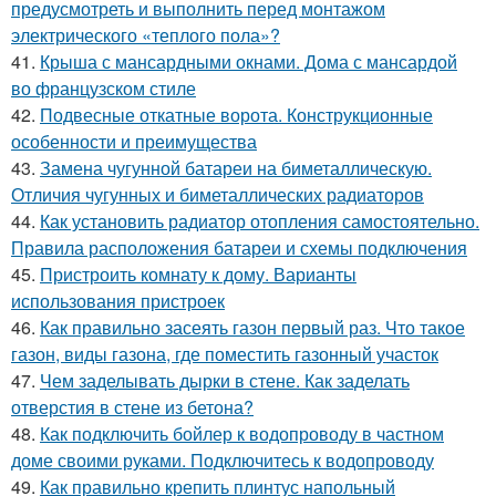
предусмотреть и выполнить перед монтажом
электрического «теплого пола»?
41.
Крыша с мансардными окнами. Дома с мансардой
во французском стиле
42.
Подвесные откатные ворота. Конструкционные
особенности и преимущества
43.
Замена чугунной батареи на биметаллическую.
Отличия чугунных и биметаллических радиаторов
44.
Как установить радиатор отопления самостоятельно.
Правила расположения батареи и схемы подключения
45.
Пристроить комнату к дому. Варианты
использования пристроек
46.
Как правильно засеять газон первый раз. Что такое
газон, виды газона, где поместить газонный участок
47.
Чем заделывать дырки в стене. Как заделать
отверстия в стене из бетона?
48.
Как подключить бойлер к водопроводу в частном
доме своими руками. Подключитесь к водопроводу
49.
Как правильно крепить плинтус напольный