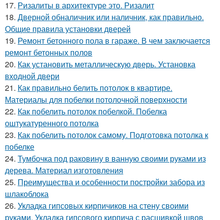
17.
Ризалиты в архитектуре это. Ризалит
18.
Дверной обналичник или наличник, как правильно.
Общие правила установки дверей
19.
Ремонт бетонного пола в гараже. В чем заключается
ремонт бетонных полов
20.
Как установить металлическую дверь. Установка
входной двери
21.
Как правильно белить потолок в квартире.
Материалы для побелки потолочной поверхности
22.
Как побелить потолок побелкой. Побелка
оштукатуренного потолка
23.
Как побелить потолок самому. Подготовка потолка к
побелке
24.
Тумбочка под раковину в ванную своими руками из
дерева. Материал изготовления
25.
Преимущества и особенности постройки забора из
шлакоблока
26.
Укладка гипсовых кирпичиков на стену своими
руками. Укладка гипсового кирпича с расшивкой швов