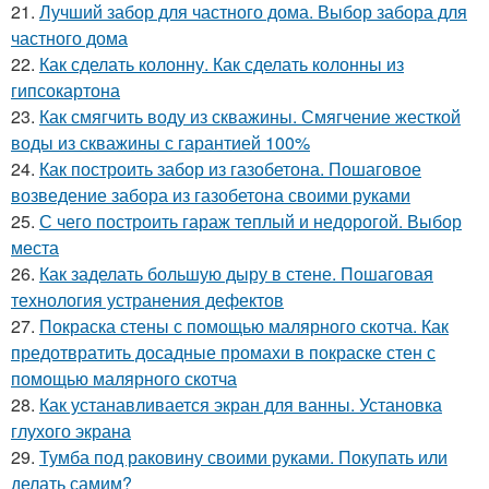
21.
Лучший забор для частного дома. Выбор забора для
частного дома
22.
Как сделать колонну. Как сделать колонны из
гипсокартона
23.
Как смягчить воду из скважины. Смягчение жесткой
воды из скважины с гарантией 100%
24.
Как построить забор из газобетона. Пошаговое
возведение забора из газобетона своими руками
25.
С чего построить гараж теплый и недорогой. Выбор
места
26.
Как заделать большую дыру в стене. Пошаговая
технология устранения дефектов
27.
Покраска стены с помощью малярного скотча. Как
предотвратить досадные промахи в покраске стен с
помощью малярного скотча
28.
Как устанавливается экран для ванны. Установка
глухого экрана
29.
Тумба под раковину своими руками. Покупать или
делать самим?