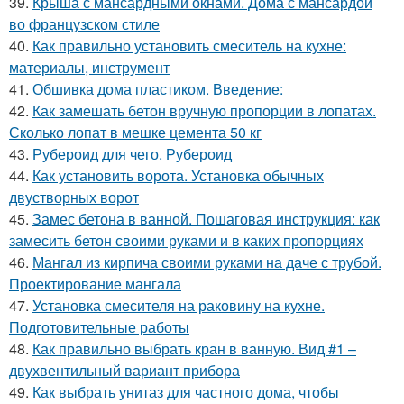
39.
Крыша с мансардными окнами. Дома с мансардой
во французском стиле
40.
Как правильно установить смеситель на кухне:
материалы, инструмент
41.
Обшивка дома пластиком. Введение:
42.
Как замешать бетон вручную пропорции в лопатах.
Сколько лопат в мешке цемента 50 кг
43.
Рубероид для чего. Рубероид
44.
Как установить ворота. Установка обычных
двустворных ворот
45.
Замес бетона в ванной. Пошаговая инструкция: как
замесить бетон своими руками и в каких пропорциях
46.
Мангал из кирпича своими руками на даче с трубой.
Проектирование мангала
47.
Установка смесителя на раковину на кухне.
Подготовительные работы
48.
Как правильно выбрать кран в ванную. Вид #1 –
двухвентильный вариант прибора
49.
Как выбрать унитаз для частного дома, чтобы