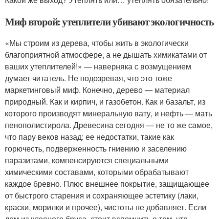
Миф второй: утеплители убивают экологичность
«Мы строим из дерева, чтобы жить в экологически
благоприятной атмосфере, а не дышать химикатами от
ваших утеплителей!» — наверняка с возмущением
думает читатель. Не подозревая, что это тоже
маркетинговый миф. Конечно, дерево — материал
природный. Как и кирпич, и газобетон. Как и базальт, из
которого производят минеральную вату, и нефть — мать
пенополистирола. Древесина сегодня — не то же самое,
что пару веков назад: ее недостатки, такие как
горючесть, подверженность гниению и заселению
паразитами, компенсируются специальными
химическими составами, которыми обрабатывают
каждое бревно. Плюс внешнее покрытие, защищающее
от быстрого старения и сохраняющее эстетику (лаки,
краски, морилки и прочее), чистоты не добавляет. Если
дом из клееного бруса, стоит вспомнить о том, что