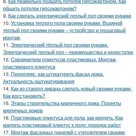
8.
Как правильно подшить потолок гипсокартоном. Как
обшить потолок гипсокартоном?
9.
Как сделать электрический теплый пол своими руками
10.
Установка теплого пола своими руками. Водяной
тёплый пол своими руками – устройство и пошаговый
монтаж
11.
Электрический тёплый пол своими руками.
Электрический теплый пол – преимущества и недостатки
12.
Соединители плинтусов пластиковых. Монтаж
пластикового плинтуса
13.
Пеноплекс, как штукатурить фасад дома.
Актуальность оштукатуривания
14.
Как из старого дивана сделать новый своими руками.
Как восстановить?
15.
Этапы строительства кирпичного дома. Проекты
кирпичных домов
16.
Пластиковые плинтуса для пола, как крепить. Как
крепить пластиковый плинтус к полу: порядок работ
17.
Монтаж фасадных панелей с утеплителем своими