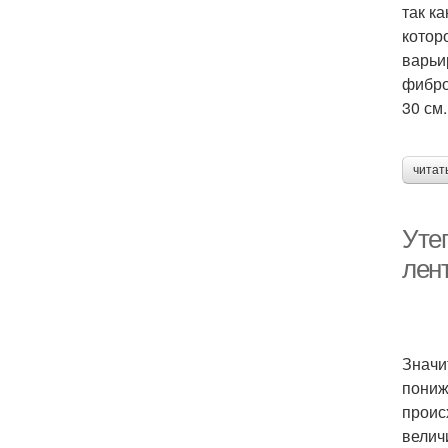
так к
котор
варьи
фибро
30 см.
читат
Уте
лен
Значи
пониж
проис
велич