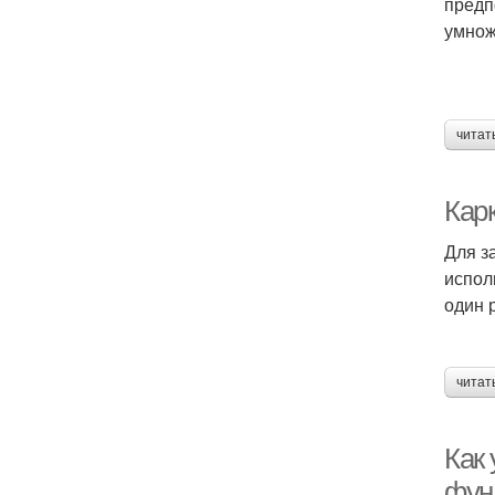
предп
умнож
читат
Кар
Для з
испол
один 
читат
Как
фун