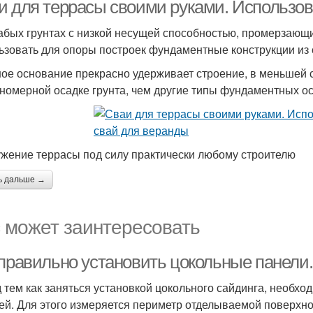
веранду
и для террасы своими руками. Использо
абых грунтах с низкой несущей способностью, промерзающи
ьзовать для опоры построек фундаментные конструкции из 
Терраса на бетонных
вайный фундамент
сваях
ое основание прекрасно удерживает строение, в меньшей
номерной осадке грунта, чем другие типы фундаментных о
жение террасы под силу практически любому строителю
ь дальше →
 может заинтересовать
 правильно установить цокольные панели.
 тем как заняться установкой цокольного сайдинга, необхо
ей. Для этого измеряется периметр отделываемой поверхно