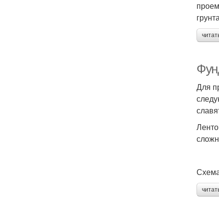
проем
грунт
читат
Фун
Для п
следу
славя
Ленто
сложн
Схема
читат