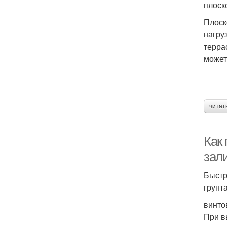
плоск
Плоск
нагру
терра
может
читат
Как 
зал
Быстр
грунт
винто
При в