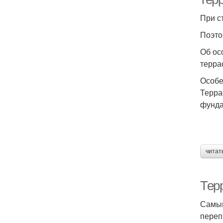
При с
Поэто
Об ос
терра
Особе
Терра
фунда
читат
Терр
Самым
переп