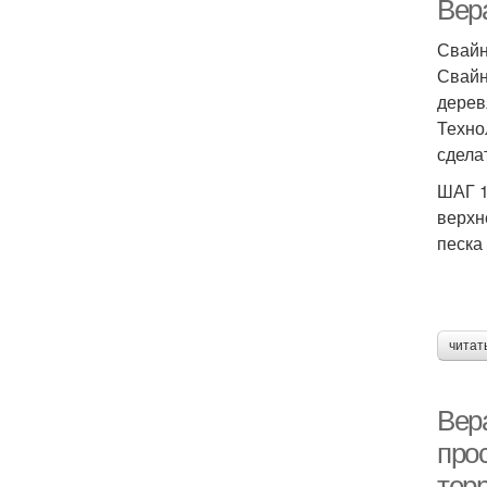
Вер
Свайн
Свайн
дерев
Техно
сдела
ШАГ 1
верхн
песка
читат
Вер
про
тер