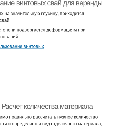
пристройку
сваях
вание винтовых свай для веранды
х на значительную глубину, приходится
свай.
 степени подвергается деформациям при
снований.
 Расчет количества материала
димо правильно рассчитать нужное количество
сти и определяется вид отделочного материала,