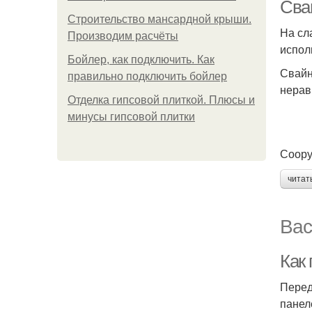
Сва
Строительство мансардной крыши.
На сл
Производим расчёты
испол
Бойлер, как подключить. Как
С
Свайн
правильно подключить бойлер
нерав
Отделка гипсовой плиткой. Плюсы и
минусы гипсовой плитки
Соору
читат
Вас
Как
Перед
панел