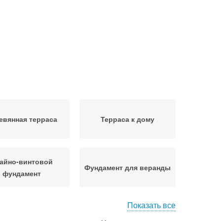
евянная терраса
Терраса к дому
айно-винтовой
Фундамент для веранды
фундамент
Показать все
ундамент под
Терраса на винтовых