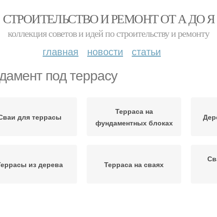
СТРОИТЕЛЬСТВО И РЕМОНТ ОТ А ДО Я
коллекция советов и идей по строительству и ремонту
главная
новости
статьи
дамент под террасу
Терраса на
Сваи для террасы
Дер
фундаментных блоках
Св
Террасы из дерева
Терраса на сваях
Фундаменты под
Ф
Ленточный фундамент