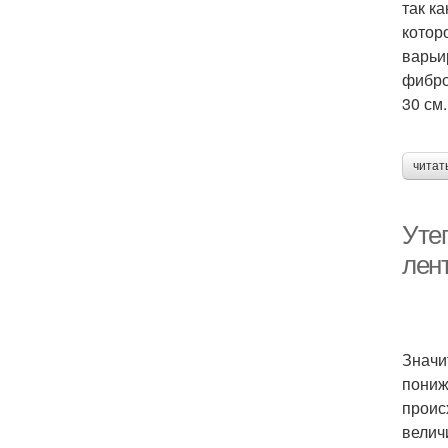
так к
котор
варьи
фибро
30 см.
читат
Уте
лен
Значи
пониж
проис
велич