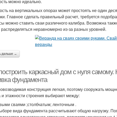
ость можно идеально.
ость на вертикальных опорах может простоять не один дес
зки. Главное сделать правильный расчет, требуется подобр
сы можно ставить сваи различного калибра. Возможна также
 распределяться неравномерно из-за разных уровней.
ь дальше →
построить каркасный дом с нуля самому. 
ивка фундамента
овозводимая конструкция легкая, поэтому сооружать мощно
а и этажности строения выбирают между:
выми сваями ;столбчатым; ленточным .
ыборе вида фундамента рассчитывают общую нагрузку. Пого
олагается одноэтажное строение, периметр умножают на 1,