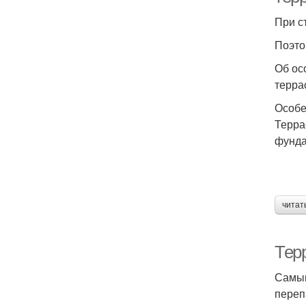
При с
Поэто
Об ос
терра
Особе
Терра
фунда
читат
Терр
Самым
переп