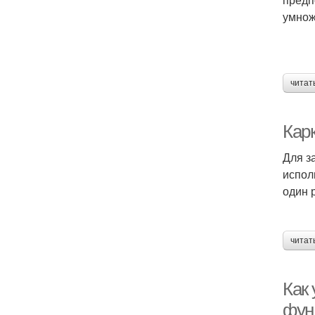
умнож
читат
Кар
Для з
испол
один 
читат
Как
фун