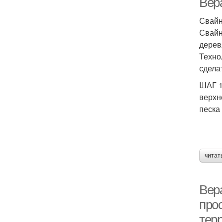
Вер
Свайн
Свайн
дерев
Техно
сдела
ШАГ 1
верхн
песка
читат
Вер
про
тер