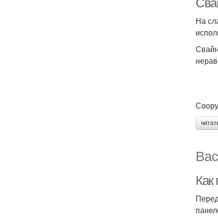
Сва
На сл
испол
Свайн
нерав
Соору
читат
Вас
Как
Перед
панел