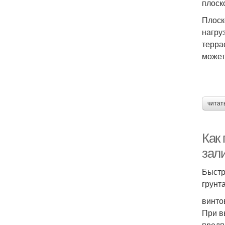
плоск
Плоск
нагру
терра
может
читат
Как 
зал
Быстр
грунт
винто
При в
предп