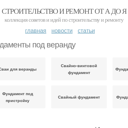
СТРОИТЕЛЬСТВО И РЕМОНТ ОТ А ДО Я
коллекция советов и идей по строительству и ремонту
главная
новости
статьи
даменты под веранду
Свайно-винтовой
Сваи для веранды
Фунда
фундамент
Фундамент под
Свайный фундамент
Фунда
пристройку