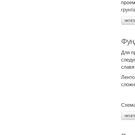
проем
грунт
читат
Фун
Для п
следу
славя
Ленто
сложн
Схема
читат