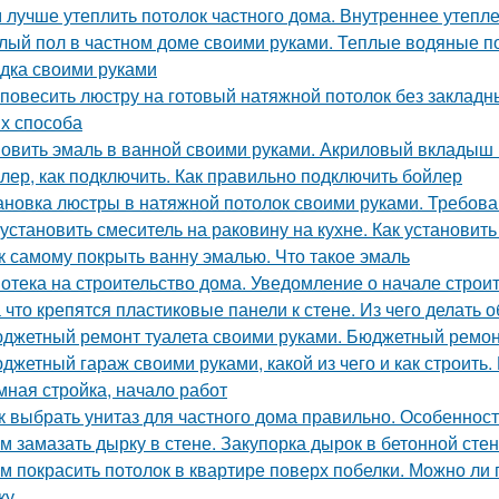
 лучше утеплить потолок частного дома. Внутреннее утепл
лый пол в частном доме своими руками. Теплые водяные по
адка своими руками
 повесить люстру на готовый натяжной потолок без закладны
х способа
овить эмаль в ванной своими руками. Акриловый вкладыш 
лер, как подключить. Как правильно подключить бойлер
ановка люстры в натяжной потолок своими руками. Требова
 установить смеситель на раковину на кухне. Как установить
к самому покрыть ванну эмалью. Что такое эмаль
отека на строительство дома. Уведомление о начале строи
 что крепятся пластиковые панели к стене. Из чего делать 
джетный ремонт туалета своими руками. Бюджетный ремон
джетный гараж своими руками, какой из чего и как строить.
мная стройка, начало работ
к выбрать унитаз для частного дома правильно. Особеннос
м замазать дырку в стене. Закупорка дырок в бетонной стен
м покрасить потолок в квартире поверх побелки. Можно ли
ку