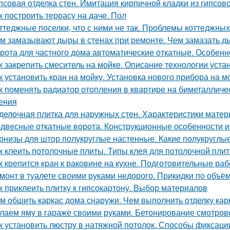
псовая отделка стен. Имитация кирпичной кладки из гипсово
к построить террасу на даче. Пол
ттеджные поселки, что с ними не так. Проблемы коттеджных
м замазывают дыры в стенах при ремонте. Чем замазать ды
рота для частного дома автоматические откатные. Особенн
к закрепить смеситель на мойке. Описание технологии уста
к установить кран на мойку. Установка нового прибора на м
к поменять радиатор отопления в квартире на биметалличе
ения
делочная плитка для наружных стен. Характеристики мате
двесные откатные ворота. Конструкционные особенности 
рнизы для штор полукруглые настенные. Какие полукруглы
к клеить потолочные плиты. Типы клея для потолочной плит
к крепится кран к раковине на кухне. Подготовительные ра
монт в туалете своими руками недорого. Прикидки по объ
к приклеить плитку к гипсокартону. Выбор материалов
м обшить каркас дома снаружи. Чем выполнить отделку кар
лаем яму в гараже своими руками. Бетонирование смотров
к установить люстру в натяжной потолок. Способы фиксац