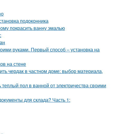
во
Установка подоконника
мому покрасить ванну эмалью
с
ран
воими руками. Первый способ – установка на
ов на стене
лить чердак в частном доме: выбор материала,
ь теплый пол в ванной от электричества своими
окументы для склада? Часть 1: