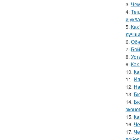
3.
Чем
4.
Теп
и укл
5.
Как
лучши
6.
Обн
7.
Бой
8.
Уст
9.
Как
10.
Ка
11.
Ип
12.
На
13.
Бю
14.
Бю
эконо
15.
Ка
16.
Че
17.
Че
побел