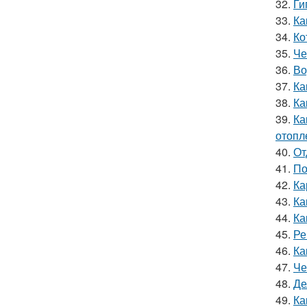
32.
Ги
33.
Ка
34.
Ко
35.
Че
36.
Во
37.
Ка
38.
Ка
39.
Ка
отопл
40.
От
41.
По
42.
Ка
43.
Ка
44.
Ка
45.
Ре
46.
Ка
47.
Че
48.
Де
49.
Ка