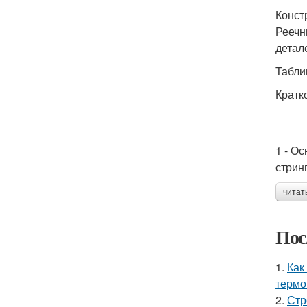
Конст
Реечн
детал
Табли
Кратк
1 - О
стрин
читат
Пос
1.
Как
термо
2.
Стр