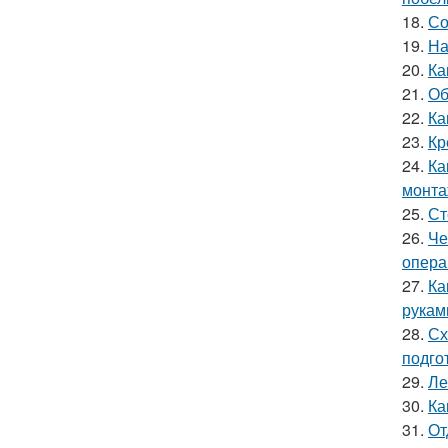
18.
Со
19.
На
20.
Ка
21.
Об
22.
Ка
23.
Кр
24.
Ка
монта
25.
Ст
26.
Че
опера
27.
Ка
рукам
28.
Сх
подго
29.
Ле
30.
Ка
31.
От