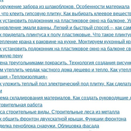
оружение забора из шлакоблоков. Особенности материала
 что клеить гипсовую плитку. Как выбирать клеевое вещест
к установить подоконник на пластиковое окно на балконе. 
новление эмали ванны. Легкий и быстрый способ –, как са
к приделать плинтуса к полу пластиковые. Что такое плинту
епление крана к раковине на кухне. Монтируем кухонный к
к установить подоконник на пластиковое окно на балконе с
жную пену
ена треугольниками покрасить. Технология создания рисунк
м утеплить чердак частного дома дешево и тепло. Как утеп
ция «Теплоизоляция»
к уложить теплый пол электрический под плитку. Как сделат
и
ема складирования материалов. Как создать руководящие д
товительная работа
са строительные виды. Строительные леса из металла
к обшить фронтон двухскатной крыши. Функции фронтона
делка пеноблока снаружи. Облицовка фасада