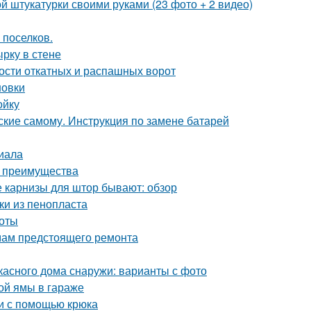
й штукатурки своими руками (23 фото + 2 видео)
 поселков.
рку в стене
ости откатных и распашных ворот
новки
ойку
ские самому. Инструкция по замене батарей
риала
и преимущества
е карнизы для штор бывают: обзор
ки из пенопласта
боты
ёмам предстоящего ремонта
касного дома снаружи: варианты с фото
ой ямы в гараже
ии с помощью крюка