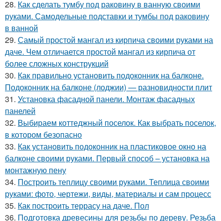
28.
Как сделать тумбу под раковину в ванную своими
руками. Самодельные подставки и тумбы под раковину
в ванной
29.
Самый простой мангал из кирпича своими руками на
даче. Чем отличается простой мангал из кирпича от
более сложных конструкций
30.
Как правильно установить подоконник на балконе.
Подоконник на балконе (лоджии) — разновидности плит
31.
Установка фасадной панели. Монтаж фасадных
панелей
32.
Выбираем коттеджный поселок. Как выбрать поселок,
в котором безопасно
33.
Как установить подоконник на пластиковое окно на
балконе своими руками. Первый способ – установка на
монтажную пену
34.
Построить теплицу своими руками. Теплица своими
руками: фото, чертежи, виды, материалы и сам процесс
35.
Как построить террасу на даче. Пол
36.
Подготовка древесины для резьбы по дереву. Резьба