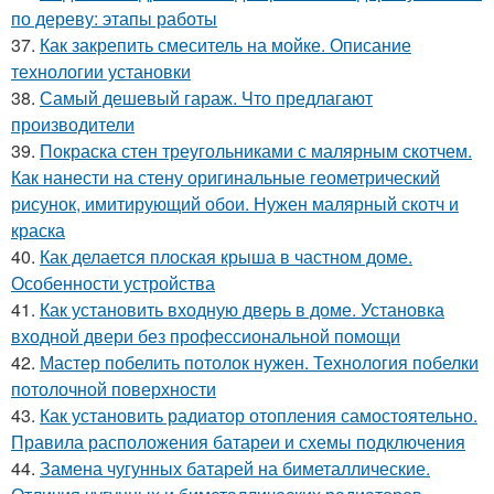
по дереву: этапы работы
37.
Как закрепить смеситель на мойке. Описание
технологии установки
38.
Самый дешевый гараж. Что предлагают
производители
39.
Покраска стен треугольниками с малярным скотчем.
Как нанести на стену оригинальные геометрический
рисунок, имитирующий обои. Нужен малярный скотч и
краска
40.
Как делается плоская крыша в частном доме.
Особенности устройства
41.
Как установить входную дверь в доме. Установка
входной двери без профессиональной помощи
42.
Мастер побелить потолок нужен. Технология побелки
потолочной поверхности
43.
Как установить радиатор отопления самостоятельно.
Правила расположения батареи и схемы подключения
44.
Замена чугунных батарей на биметаллические.