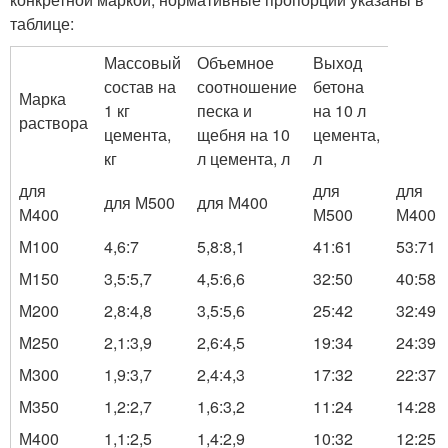
таблице:
Массовый
Объемное
Выход
состав на
соотношение
бетона
Марка
1 кг
песка и
на 10 л
раствора
цемента,
щебня на 10
цемента,
кг
л цемента, л
л
для
для
для
для М500
для М400
М400
М500
М400
М100
4,6:7
5,8:8,1
41:61
53:71
М150
3,5:5,7
4,5:6,6
32:50
40:58
М200
2,8:4,8
3,5:5,6
25:42
32:49
М250
2,1:3,9
2,6:4,5
19:34
24:39
М300
1,9:3,7
2,4:4,3
17:32
22:37
М350
1,2:2,7
1,6:3,2
11:24
14:28
М400
1,1:2,5
1,4:2,9
10:32
12:25