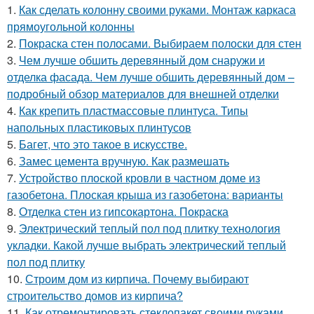
1.
Как сделать колонну своими руками. Монтаж каркаса
прямоугольной колонны
2.
Покраска стен полосами. Выбираем полоски для стен
3.
Чем лучше обшить деревянный дом снаружи и
отделка фасада. Чем лучше обшить деревянный дом –
подробный обзор материалов для внешней отделки
4.
Как крепить пластмассовые плинтуса. Типы
напольных пластиковых плинтусов
5.
Багет, что это такое в искусстве.
6.
Замес цемента вручную. Как размешать
7.
Устройство плоской кровли в частном доме из
газобетона. Плоская крыша из газобетона: варианты
8.
Отделка стен из гипсокартона. Покраска
9.
Электрический теплый пол под плитку технология
укладки. Какой лучше выбрать электрический теплый
пол под плитку
10.
Строим дом из кирпича. Почему выбирают
строительство домов из кирпича?
11.
Как отремонтировать стеклопакет своими руками.