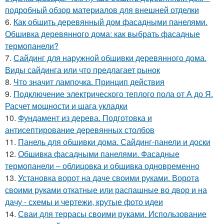
подробный обзор материалов для внешней отделки
6.
Как обшить деревянный дом фасадными панелями.
Обшивка деревянного дома: как выбрать фасадные
термопанели?
7.
Сайдинг для наружной обшивки деревянного дома.
Виды сайдинга или что предлагает рынок
8.
Что значит лампочка. Принцип действия
9.
Подключение электрического теплого пола от А до Я.
Расчет мощности и шага укладки
10.
Фундамент из дерева. Подготовка и
антисептирование деревянных столбов
11.
Панель для обшивки дома. Сайдинг-панели и доски
12.
Обшивка фасадными панелями. Фасадные
термопанели – облицовка и обшивка одновременно
13.
Установка ворот на даче своими руками. Ворота
своими руками откатные или распашные во двор и на
дачу - схемы и чертежи, крутые фото идеи
14.
Сваи для террасы своими руками. Использование