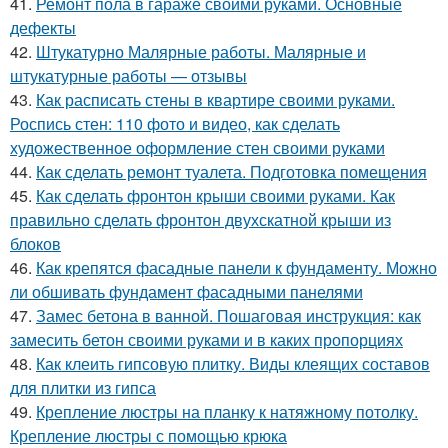
41.
Ремонт пола в гараже своими руками. Основные
дефекты
42.
Штукатурно Малярные работы. Малярные и
штукатурные работы — отзывы
43.
Как расписать стены в квартире своими руками.
Роспись стен: 110 фото и видео, как сделать
художественное оформление стен своими руками
44.
Как сделать ремонт туалета. Подготовка помещения
45.
Как сделать фронтон крыши своими руками. Как
правильно сделать фронтон двухскатной крыши из
блоков
46.
Как крепятся фасадные панели к фундаменту. Можно
ли обшивать фундамент фасадными панелями
47.
Замес бетона в ванной. Пошаговая инструкция: как
замесить бетон своими руками и в каких пропорциях
48.
Как клеить гипсовую плитку. Виды клеящих составов
для плитки из гипса
49.
Крепление люстры на планку к натяжному потолку.
Крепление люстры с помощью крюка