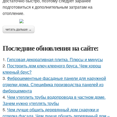
достаточно быстро, поэтому следует заранее
подготовиться к дополнительным затратам на
отопление.
читать дальше →
Последние обновления на сайте:
1.
Гипсовая декоративная плитка. Плюсы и минусы
2.
Построить дом ключ клееного бруса. Чем хорош
клееный брус?
3.
Фиброцементные фасадные панели для наружной
отделки дома. Специфика производства панелей из
фиброцемента
4.
Чем утеплить трубы водопровода в частном доме.
Зачем нужно утеплять трубы
5.
Чем лучше обшить деревянный дом снаружи и
отделка фасада. Чем лучше обшить деревянный дом –