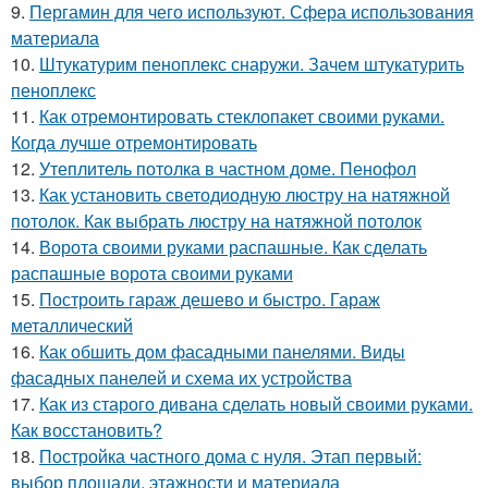
9.
Пергамин для чего используют. Сфера использования
материала
10.
Штукатурим пеноплекс снаружи. Зачем штукатурить
пеноплекс
11.
Как отремонтировать стеклопакет своими руками.
Когда лучше отремонтировать
12.
Утеплитель потолка в частном доме. Пенофол
13.
Как установить светодиодную люстру на натяжной
потолок. Как выбрать люстру на натяжной потолок
14.
Ворота своими руками распашные. Как сделать
распашные ворота своими руками
15.
Построить гараж дешево и быстро. Гараж
металлический
16.
Как обшить дом фасадными панелями. Виды
фасадных панелей и схема их устройства
17.
Как из старого дивана сделать новый своими руками.
Как восстановить?
18.
Постройка частного дома с нуля. Этап первый:
выбор площади, этажности и материала