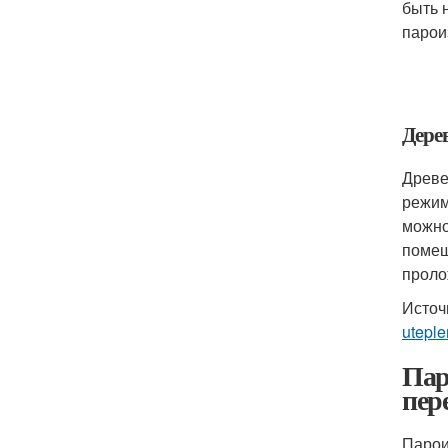
быть 
парои
Дере
Древе
режим
можно
помещ
проло
Источ
uteple
Пар
пер
Парои