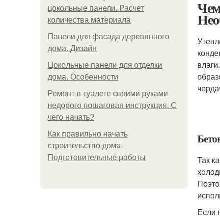
Чем
цокольные панели. Расчет
Нео
количества материала
Панели для фасада деревянного
Утепл
дома. Дизайн
конде
влаги
Цокольные панели для отделки
образ
дома. Особенности
черда
Ремонт в туалете своими руками
недорого пошаговая инструкция. С
чего начать?
Как правильно начать
Бето
строительство дома.
Подготовительные работы
Так к
холод
Поэто
испол
Если 