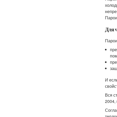
холод
непре
Парои
Для 
Парои
пре
по
пре
защ
И есл
свойс
Вся с
2004,
Согла
тепло