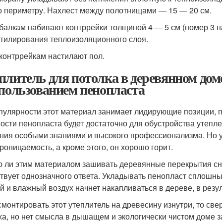
о периметру. Нахлест между полотнищами — 15 — 20 см.
балкам набивают контррейки толщиной 4 — 5 см (номер 3 н
тилирования теплоизоляционного слоя.
контррейкам настилают пол.
плитель для потолка в деревянном дом
спользованием пенопласта
пулярности этот материал занимает лидирующие позиции, по
ости пенопласта будет достаточно для обустройства утепле
ния особыми знаниями и высокого профессионализма. Но у
роницаемость, а кроме этого, он хорошо горит.
 ли этим материалом зашивать деревянные перекрытия сна
твует однозначного ответа. Укладывать пенопласт сплошны
й и влажный воздух начнет накапливаться в дереве, в резул
смонтировать этот утеплитель на древесину изнутри, то све
ха, но нет смысла в дышащем и экологически чистом доме з