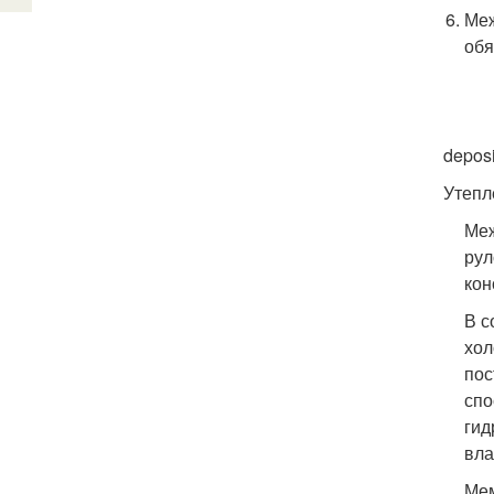
Меж
обя
depos
Утепл
Меж
рул
кон
В с
хол
пос
спо
гид
вла
Мем