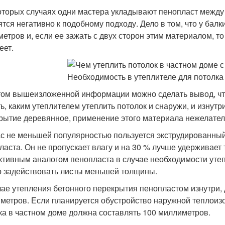
оторых случаях одни мастера укладывают пенопласт между 
ятся негативно к подобному подходу. Дело в том, что у ба
метров и, если ее зажать с двух сторон этим материалом, то
еет.
том вышеизложенной информации можно сделать вывод, что
ь, каким утеплителем утеплить потолок и снаружи, и изнутри
рытие деревянное, применение этого материала нежелател
с не меньшей популярностью пользуется экструдированны
ласта. Он не пропускает влагу и на 30 % лучше удерживает
тивным аналогом пенопласта в случае необходимости утеп
 задействовать листы меньшей толщины.
чае утепления бетонного перекрытия пенопластом изнутри, 
метров. Если планируется обустройство наружной теплоиз
ка в частном доме должна составлять 100 миллиметров.