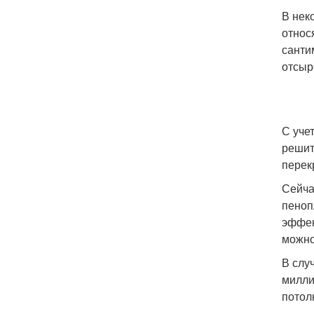
В нек
относ
санти
отсыр
С уче
решит
перек
Сейча
пеноп
эффек
можно
В слу
милли
потол