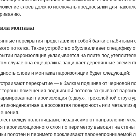
ложение слоев должно исключать предпосылки для накоплен
риванию.
ила монтажа
янные перекрытия представляют собой балки с набитыми 
вого потолка. Такое устройство обуславливает специфику о
рытии пароизоляция укладывается на плите под утеплителем 
этом случае она еще должна защищает деревянные элемент
дность слоев и монтажа пароизоляции будет следующей:
страивают перекрытие — к балкам подшивают черновой пот
стороны помещения подшивной потолок закрывают пароизо
 армированная пароизоляция (с двух-, трехслойной структ
антиконденсатная шероховатая поверхность или металлиз
мещения.
лест между полотнищами, независимо от направления укла
я пароизоляционного слоя по периметру выводят на стены 
ки полотен и периметр проклеивают паронепроницаемой л