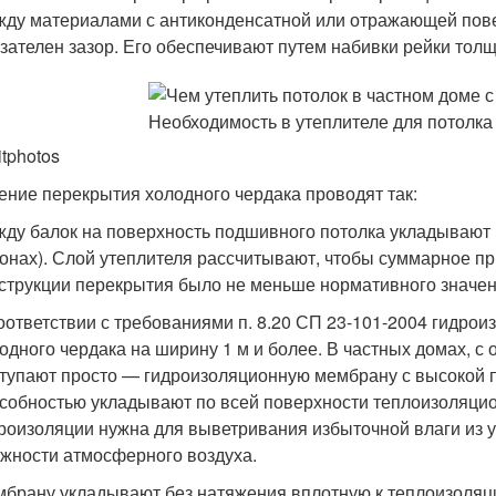
ду материалами с антиконденсатной или отражающей пове
зателен зазор. Его обеспечивают путем набивки рейки толщ
itphotos
ение перекрытия холодного чердака проводят так:
ду балок на поверхность подшивного потолка укладывают м
онах). Слой утеплителя рассчитывают, чтобы суммарное п
струкции перекрытия было не меньше нормативного значен
оответствии с требованиями п. 8.20 СП 23-101-2004 гидрои
одного чердака на ширину 1 м и более. В частных домах, 
тупают просто — гидроизоляционную мембрану с высокой 
собностью укладывают по всей поверхности теплоизоляцио
роизоляции нужна для выветривания избыточной влаги из 
жности атмосферного воздуха.
брану укладывают без натяжения вплотную к теплоизоляци