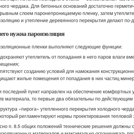
ного чердака. Для бетонных оснований достаточно герметич
рывным слоем паронепроницаемую пленку, затем утеплите
золяцию и утепление деревянного перекрытия делают по-д
чего нужна пароизоляция
золяционные пленки выполняют следующие функции:
дохраняют утеплитель от попадания в него паров влаги вм
мещения;
пятствуют созданию условий для намокания конструкционн
ищают жилые помещения от попадания в них частиц минер
и последний пункт направлен на обеспечение комфортных у
тв материала, то первые два обязательны по действующим
труктура «пирога» утепленного перекрытия холодного черд
 который регламентируют нормы проектирования тепловой 
сно п. 8.5 общих положений технические решения должны
изоляционных материалов и максимально ограничивать про