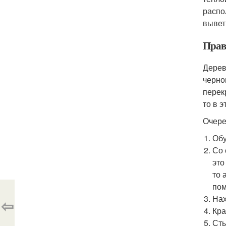
распо
вывет
Прав
Дерев
черно
перек
то в 
Очере
Обу
Со 
это
то 
по
Нах
⇦
Кра
Сты