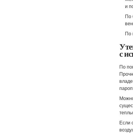
и п
По 
вен
По 
Уте
с и
По по
Прочн
владе
пароп
Можно
сущес
теплы
Если 
возду