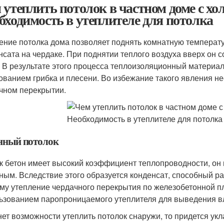
 утеплить потолок в частном доме с х
бходимость в утеплителе для потолка
ение потолка дома позволяет поднять комнатную температ
нсата на чердаке. При поднятии теплого воздуха вверх он 
. В результате этого процесса теплоизоляционный материал
ованием грибка и плесени. Во избежание такого явления н
чном перекрытии.
нный потолок
ак бетон имеет высокий коэффициент теплопроводности, он 
ным. Вследствие этого образуется конденсат, способный ра
му утепление чердачного перекрытия по железобетонной п
ьзованием паропроницаемого утеплителя для выведения вл
нет возможности утеплить потолок снаружи, то придется укл