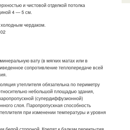
рхностью и чистовой отделкой потолка
иной 4 — 5 см.
инеральную вату (в мягких матах или в
риведенное сопротивление теплопередаче всей
ия.
золяция утеплителя обязательна по периметру
с относительно небольшой площадью здания,
паропропускной (супердиффузионной)
нного слоя. Паропропускная способность
утеплителя при изменении температуры и уровня
и белой стороной. Крепят к балкам перекрытия