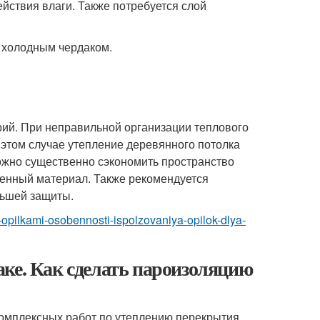
йствия влаги. Также потребуется слой
ий. При неправильной организации теплового
 этом случае утепление деревянного потолка
ожно существенно сэкономить пространство
енный материал. Также рекомендуется
льшей защиты.
ka-opilkami-osobennosti-ispolzovaniya-opilok-dlya-
ке. Как сделать пароизоляцию
комплексных работ по утеплению перекрытия