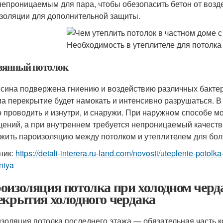
непроницаемым для пара, чтобы обезопасить бетон от возде
золяции для дополнительной защиты.
вянный потолок
сина подвержена гниению и воздействию различных бактер
а перекрытие будет намокать и интенсивно разрушаться. В
 проводить и изнутри, и снаружи. При наружном способе м
ений, а при внутреннем требуется непроницаемый качеств
жить пароизоляцию между потолком и утеплителем для бо
ник:
https://detali-interera.ru-land.com/novosti/uteplenie-potol
niya
оизоляция потолка при холодном черда
екрытия холодного чердака
золяция потолка последнего этажа — обязательная часть 