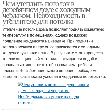
Чем утеплить потолок в
Потолок в частном
Потолок в доме
деревянном доме с холодным
доме
чердаком. Необходимость в
утеплителе для потолка
Потолок с деревянными
Утепление потолка дома позволяет поднять комнатную
Черновой потолок
балками
температуру в помещениях, однако возможно
появление конденсата на чердаке. При поднятии
теплого воздуха вверх он соприкасается с холодным,
конденсируя капли влаги. В результате этого процесса
Потолок к покраске
Потолок в новостройке
теплоизоляционный материал насыщается водой и
начинает активно гнить с образованием грибка и
плесени. Во избежание такого явления необходимо
изменить физические условия в чердачном перекрытии.
Потолок при холодном
Утеплитель для потолка
чердаке