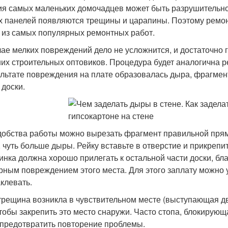
ия самых маленьких домочадцев может быть разрушительной
х панелей появляются трещины и царапины. Поэтому ремонт
 из самых популярных ремонтных работ.
чае мелких повреждений дело не усложнится, и достаточно 
их строительных оптовиков. Процедура будет аналогична р
ультате повреждения на плате образовалась дыра, фрагмент
 доски.
добства работы можно вырезать фрагмент правильной прям
, чуть больше дыры. Рейку вставьте в отверстие и прикрепит
инка должна хорошо прилегать к остальной части доски, бл
рным повреждением этого места. Для этого заплату можно у
клевать.
трещина возникла в чувствительном месте (выступающая две
чтобы закрепить это место снаружи. Часто стопа, блокирующ
 предотвратить повторение проблемы.