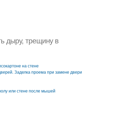
ть дыру, трещину в
псокартоне на стене
дверей. Заделка проема при замене двери
 полу или стене после мышей