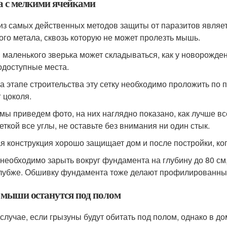
а с мелкими ячейками
из самых действенных методов защиты от паразитов являет
ого метала, сквозь которую не может пролезть мышь.
 маленького зверька может складываться, как у новорожден
одоступные места.
а этапе строительства эту сетку необходимо проложить по 
г цоколя.
мы приведем фото, на них наглядно показано, как лучше вс
еткой все углы, не оставьте без внимания ни один стык.
я конструкция хорошо защищает дом и после постройки, ког
 необходимо зарыть вокруг фундамента на глубину до 80 см
лубже. Обшивку фундамента тоже делают профилированным
 мыши останутся под полом
 случае, если грызуны будут обитать под полом, однако в д