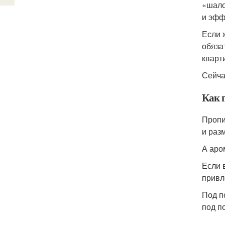
«шало
и эфф
Если 
обяза
кварти
Сейча
Как 
Пропи
и раз
А аро
Если 
привл
Под п
под п