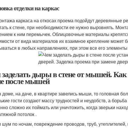
новка отделки на каркас
онтажа каркаса на откосах проема подойдут деревянные ре
гать к стене, при необходимости ее нужно выровнять. Монта
ением к ним перемычек. Облицовочные материалы крепятся
имости от вида материалов их взаимное крепление может б
ываться в любых направлениях, при этом все его элементы
 заделать дыры в стене от мышей. Как
не после мышей
в доме, на даче, в квартире завелись мыши, то головная б
ькие гости создают массу трудностей и неудобств, а борьб
нно сложно их поймать или уничтожить, когда зверьки наход
атяжной потолок .
и шум по ночам, повреждение проводов, труб, утеплителей