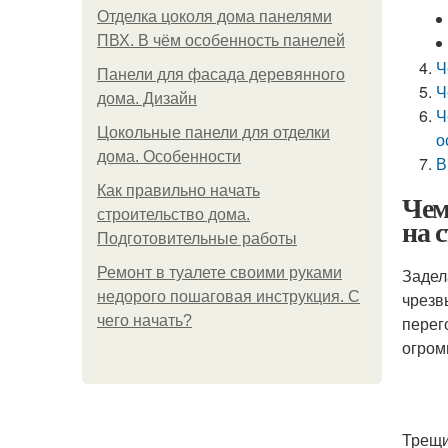
Отделка цоколя дома панелями
ПВХ. В чём особенность панелей
Ч
Панели для фасада деревянного
Ч
дома. Дизайн
Ч
Цокольные панели для отделки
о
дома. Особенности
В
Как правильно начать
Чем
строительство дома.
на с
Подготовительные работы
Ремонт в туалете своими руками
Задел
недорого пошаговая инструкция. С
чрезв
чего начать?
перег
огром
Трещи