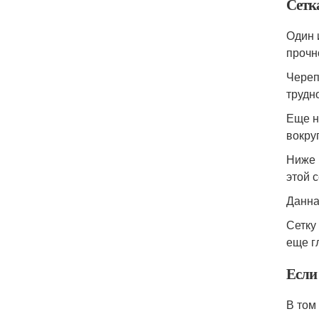
Сетк
Один 
прочн
Череп
трудн
Еще н
вокру
Ниже 
этой с
Данна
Сетку
еще г
Если
В том