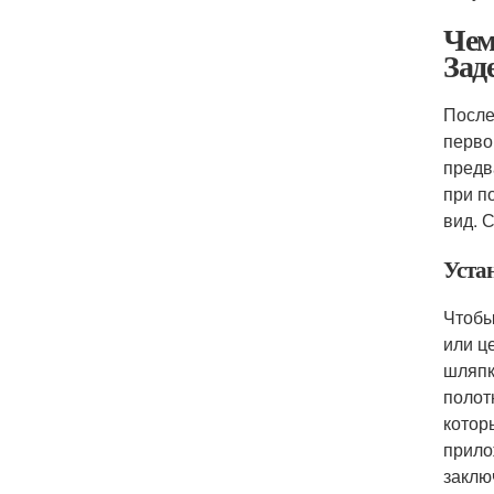
Чем
Зад
После
перво
предв
при п
вид. 
Уста
Чтобы
или ц
шляпк
полот
котор
прило
заклю