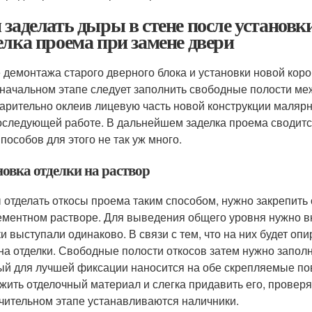
 заделать дыры в стене после установ
елка проема при замене двери
 демонтажа старого дверного блока и установки новой кор
начальном этапе следует заполнить свободные полости ме
арительно оклеив лицевую часть новой конструкции маляр
оследующей работе. В дальнейшем заделка проема сводит
Способов для этого не так уж много.
новка отделки на раствор
 отделать откосы проема таким способом, нужно закрепит
ементном растворе. Для выведения общего уровня нужно вк
и выступали одинаково. В связи с тем, что на них будет оп
на отделки. Свободные полости откосов затем нужно запол
ый для лучшей фиксации наносится на обе скрепляемые пов
жить отделочный материал и слегка придавить его, провер
чительном этапе устанавливаются наличники.