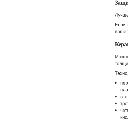
Защи
Лучше
Если 
ваше 
Кера
Можно
толщи
Техно
пер
пло
вто
тре
чет
кис