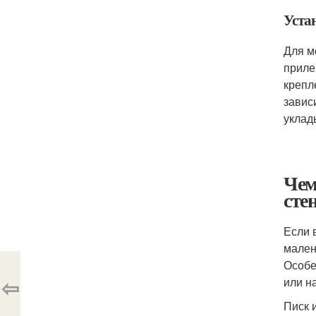
Уста
Для м
приле
крепл
завис
уклад
Чем
сте
Если 
мален
Особе
⇦
или н
Писк 