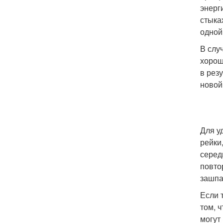
энерг
стыка
одной
В слу
хорош
в рез
новой
Для у
рейки
серед
повто
зашпа
Если 
том, 
могут