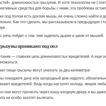
стей» длиннохвостых грызунов. И хотя технологии не стоя
ективные средства для борьбы с ними, эта проблема остает
же под полом есть дохлая мышь, ее очень сложно найти и д
тельно. Как это сделать, мы рассказывали в предыдущих стат
ре .
с речь пойдет о том, чем заделать дырки и щели от мышей.
грызуны проникают под пол
тание — главная цель длиннохвостых вредителей. А еще они
множаться.
мат пищи грызуны могут унюхать за два километра!
вы покидаете дачу или загородный дом надолго, обязатель
екают вредителей. Ведь когда наступят холода, зверек люб
ол они могут пролезть через вашу входную дверь и вы даже 
ола не особо захотят вылезать.