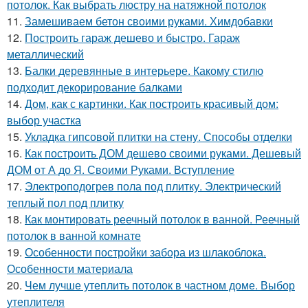
потолок. Как выбрать люстру на натяжной потолок
11.
Замешиваем бетон своими руками. Химдобавки
12.
Построить гараж дешево и быстро. Гараж
металлический
13.
Балки деревянные в интерьере. Какому стилю
подходит декорирование балками
14.
Дом, как с картинки. Как построить красивый дом:
выбор участка
15.
Укладка гипсовой плитки на стену. Способы отделки
16.
Как построить ДОМ дешево своими руками. Дешевый
ДОМ от А до Я. Своими Руками. Вступление
17.
Электроподогрев пола под плитку. Электрический
теплый пол под плитку
18.
Как монтировать реечный потолок в ванной. Реечный
потолок в ванной комнате
19.
Особенности постройки забора из шлакоблока.
Особенности материала
20.
Чем лучше утеплить потолок в частном доме. Выбор
утеплителя