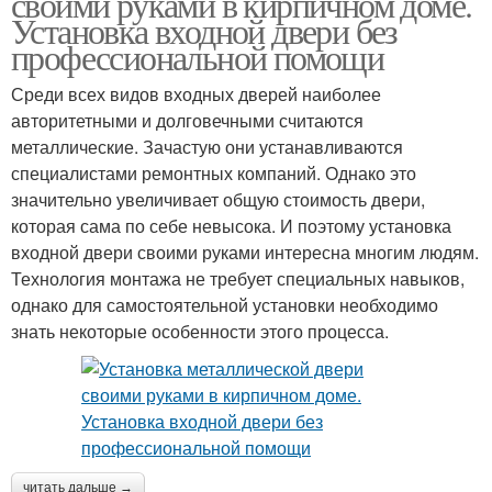
своими руками в кирпичном доме.
доме
Установка входной двери без
профессиональной помощи
Среди всех видов входных дверей наиболее
Двери в игре
Гаражная дверь
авторитетными и долговечными считаются
металлические. Зачастую они устанавливаются
специалистами ремонтных компаний. Однако это
значительно увеличивает общую стоимость двери,
которая сама по себе невысока. И поэтому установка
Сетчатая дверь
Новая дверь
входной двери своими руками интересна многим людям.
Технология монтажа не требует специальных навыков,
однако для самостоятельной установки необходимо
знать некоторые особенности этого процесса.
Дверь с
Двери с
терморазрывом
терморазрывом
читать дальше →