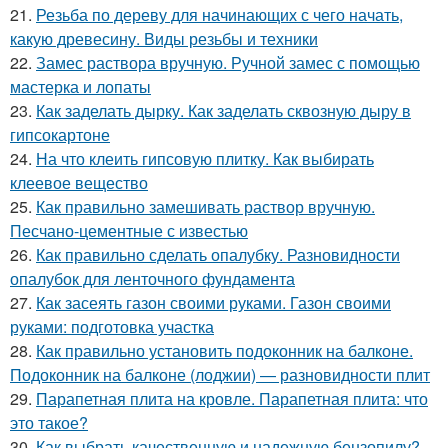
21.
Резьба по дереву для начинающих с чего начать,
какую древесину. Виды резьбы и техники
22.
Замес раствора вручную. Ручной замес с помощью
мастерка и лопаты
23.
Как заделать дырку. Как заделать сквозную дыру в
гипсокартоне
24.
На что клеить гипсовую плитку. Как выбирать
клеевое вещество
25.
Как правильно замешивать раствор вручную.
Песчано-цементные с известью
26.
Как правильно сделать опалубку. Разновидности
опалубок для ленточного фундамента
27.
Как засеять газон своими руками. Газон своими
руками: подготовка участка
28.
Как правильно установить подоконник на балконе.
Подоконник на балконе (лоджии) — разновидности плит
29.
Парапетная плита на кровле. Парапетная плита: что
это такое?
30.
Как выбрать качественную и надежную бензопилу?