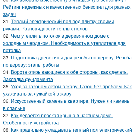
Рейтинг надёжных и качественных бензопил для разных
задач
31.
Теплый электрический пол под плитку своими
руками. Разновидности теплых полов
32.
Чем утеплить потолок в деревянном доме с
холодным чердаком. Необходимость в утеплителе для
потолка
33.
Подготовка древесины для резьбы по дереву. Резьба
по дереву: этапы работы
34.
Ворота открывающиеся в обе стороны, как сделать.
Закладка фундамента
35.
Уход за газоном летом в жару. Газон без проблем. Как
ухаживать за лужайкой в жару
36.
Искусственный камень в квартире. Нужен ли камень
в спальне
37.
Как делается плоская крыша в частном доме.
Особенности устройства
38.
Как правильно укладывать теплый пол электрический