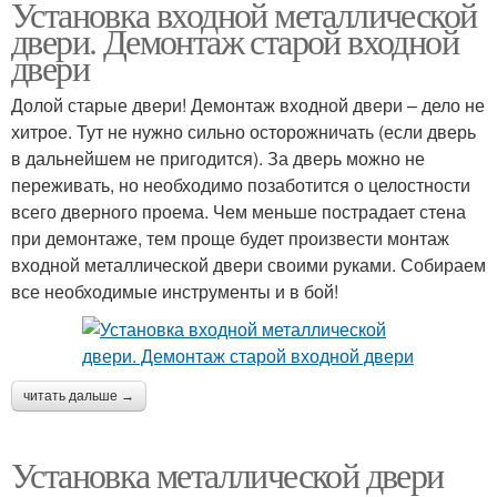
Установка входной металлической
Металлические двери
Внутренние двери
двери. Демонтаж старой входной
двери
Долой старые двери! Демонтаж входной двери – дело не
хитрое. Тут не нужно сильно осторожничать (если дверь
Каркасные двери
Двери в доме
в дальнейшем не пригодится). За дверь можно не
переживать, но необходимо позаботится о целостности
всего дверного проема. Чем меньше пострадает стена
Двери без
при демонтаже, тем проще будет произвести монтаж
Двери в квартиру
профессиональной
входной металлической двери своими руками. Собираем
помощи
все необходимые инструменты и в бой!
Входной/металлическая
Дверь в квартиру
дверь
читать дальше →
Установка металлической двери
Двери в кирпичном
Дверь в раст