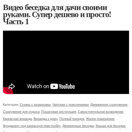
Видео беседка для дачи своими
руками. Супер дешево и просто!
Часть 1
Категории:
Схемы с размерами
,
Чертежи с пояснениями
,
Деревянное сооружение
,
Сооружение для отдыха
,
Пошаговая инструкция
,
Самостоятельное возведение
,
Каркасная веранда
,
Веранды к дому
,
Полный порядок
,
Жилое помещение
,
Фундамент под каркасную пристройку
,
Деревянные беседки
,
Крыши для беседок
,