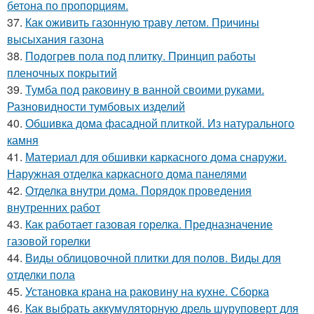
бетона по пропорциям.
37.
Как оживить газонную траву летом. Причины
высыхания газона
38.
Подогрев пола под плитку. Принцип работы
пленочных покрытий
39.
Тумба под раковину в ванной своими руками.
Разновидности тумбовых изделий
40.
Обшивка дома фасадной плиткой. Из натурального
камня
41.
Материал для обшивки каркасного дома снаружи.
Наружная отделка каркасного дома панелями
42.
Отделка внутри дома. Порядок проведения
внутренних работ
43.
Как работает газовая горелка. Предназначение
газовой горелки
44.
Виды облицовочной плитки для полов. Виды для
отделки пола
45.
Установка крана на раковину на кухне. Сборка
46.
Как выбрать аккумуляторную дрель шуруповерт для