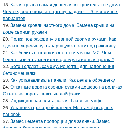
18.
Какая крыша самая дешевая в строительстве дома.
Чем недорого покрыть крышу на даче — 5 экономных
вариантов
19.
Замена кровли частного дома. Замена крыши на
доме своими руками
20.
Полка под раковину в ванной своими руками. Как
сделать деревянную «парящую» полку под раковину
21.
Как белить потолок известью и мелом. №2. Чем
белить: известь, мел или водоэмульсионная краска?
22.
Бетон сделать самому. Рецепты для наполнения
бетономешалки
23.
Как устанавливать панели. Как делать обрешетку
24.
Откатные ворота своими руками дешево на роликах.
Откатные ворота: важные лайфхаки
25.
Индукционная плита, какая. Главные мифы
26.
Установка фасадной панели. Монтаж фасадных
панелей
27.
Замес цемента пропорции для заливки. Замес
бетона в бетономешалке: отмеряем ведрами