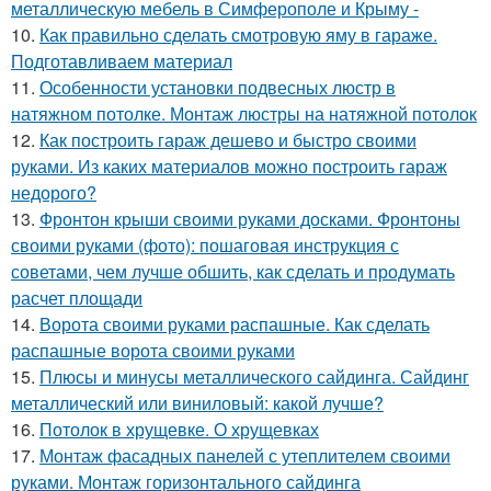
металлическую мебель в Симферополе и Крыму -
10.
Как правильно сделать смотровую яму в гараже.
Подготавливаем материал
11.
Особенности установки подвесных люстр в
натяжном потолке. Монтаж люстры на натяжной потолок
12.
Как построить гараж дешево и быстро своими
руками. Из каких материалов можно построить гараж
недорого?
13.
Фронтон крыши своими руками досками. Фронтоны
своими руками (фото): пошаговая инструкция с
советами, чем лучше обшить, как сделать и продумать
расчет площади
14.
Ворота своими руками распашные. Как сделать
распашные ворота своими руками
15.
Плюсы и минусы металлического сайдинга. Сайдинг
металлический или виниловый: какой лучше?
16.
Потолок в хрущевке. О хрущевках
17.
Монтаж фасадных панелей с утеплителем своими
руками. Монтаж горизонтального сайдинга