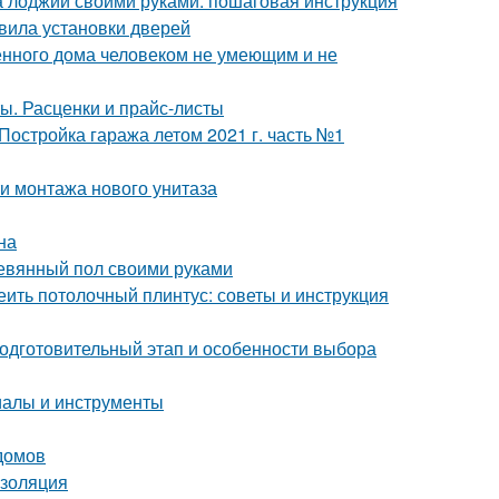
на лоджии своими руками: пошаговая инструкция
вила установки дверей
енного дома человеком не умеющим и не
ы. Расценки и прайс-листы
 Постройка гаража летом 2021 г. часть №1
ти монтажа нового унитаза
на
ревянный пол своими руками
еить потолочный плинтус: советы и инструкция
Подготовительный этап и особенности выбора
иалы и инструменты
домов
изоляция