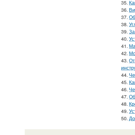
35.
Ка
36.
Ви
37.
Об
38.
Уг
39.
За
40.
Ус
41.
Ма
42.
Мо
43.
От
инстр
44.
Че
45.
Ка
46.
Че
47.
Об
48.
Кр
49.
Ус
50.
До