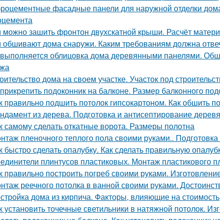
роцементные фасадные панели для наружной отделки дома
оцемента
 можно зашить фронтон двухскатной крыши. Расчёт матери
 обшивают дома снаружи. Каким требованиям должна отвеч
 выполняется облицовка дома деревянными панелями. Обши
ажа
оительство дома на своем участке. Участок под строительс
 прикрепить подоконник на балконе. Размер балконного по
к правильно подшить потолок гипсокартоном. Как обшить п
ндамент из дерева. Подготовка и антисептирование дерев
к самому сделать откатные ворота. Размеры полотна
нтаж пленочного теплого пола своими руками.. Подготовка
к быстро сделать опалубку. Как сделать правильную опалу
единители плинтусов пластиковых. Монтаж пластикового п
к правильно построить погреб своими руками. Изготовлени
нтаж реечного потолка в ванной своими руками. Достоинст
стройка дома из кирпича. Факторы, влияющие на стоимость
к установить точечные светильники в натяжной потолок. Из