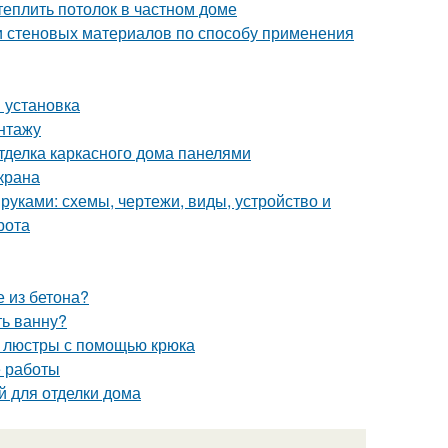
теплить потолок в частном доме
ти стеновых материалов по способу применения
 установка
онтажу
тделка каркасного дома панелями
крана
руками: схемы, чертежи, виды, устройство и
рота
е из бетона?
ть ванну?
е люстры с помощью крюка
е работы
 для отделки дома