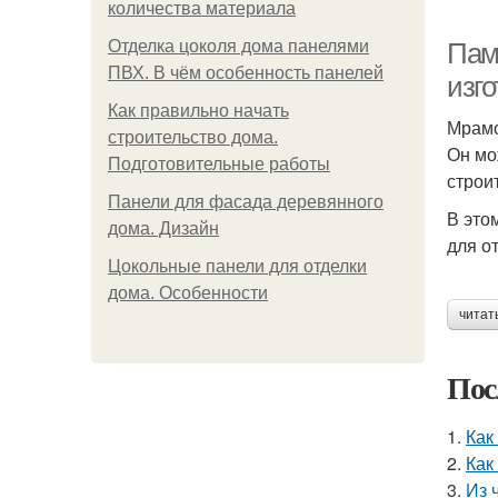
количества материала
Отделка цоколя дома панелями
Пам
ПВХ. В чём особенность панелей
изг
Как правильно начать
Мрамо
строительство дома.
Он мо
Подготовительные работы
строи
Панели для фасада деревянного
В это
дома. Дизайн
для о
Цокольные панели для отделки
дома. Особенности
читат
Пос
1.
Как
2.
Как
3.
Из 