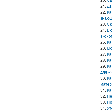
20.
Сд
21.
Дв
22.
Ка
знающ
23.
Ск
24.
Бю
эконо
25.
Ка
26.
Мо
27.
Ка
28.
Ка
29.
Ка
для «
30.
Ка
матер
31.
Ка
32.
Пе
33.
Пр
34.
Ут