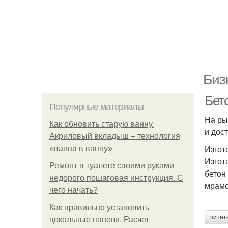
Биз
Бет
Популярные материалы
На ры
Как обновить старую ванну.
и дос
Акриловый вкладыш – технология
Изгот
«ванна в ванну»
Изгот
Ремонт в туалете своими руками
бетон
недорого пошаговая инструкция. С
мрамо
чего начать?
Как правильно установить
читат
цокольные панели. Расчет