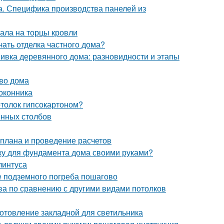
. Специфика производства панелей из
ала на торцы кровли
ать отделка частного дома?
вка деревянного дома: разновидности и этапы
тво дома
доконника
отолок гипсокартоном?
янных столбов
 плана и проведение расчетов
бку для фундамента дома своими руками?
линтуса
е подземного погреба пошагово
ва по сравнению с другими видами потолков
готовление закладной для светильника