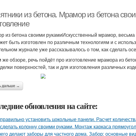
ятники из бетона. Мрамор из бетона свои
отовление
р из бетона своими рукамиИскусственный мрамор, весьма
жет быть изготовлен по различным технологиям и с исполь
тельном журнале уже рассказывалось о том, как сделать о
м же обзоре, речь пойдёт про изготовление мрамора из бето
тделки поверхностей, так и для изготовления различных из
ь дальше →
ледние обновления на сайте:
 правильно установить цокольные панели. Расчет количест
 сделать колонну своими руками. Монтаж каркаса прямоуго
чего делают заборы для частного дома. Забор: основные ви