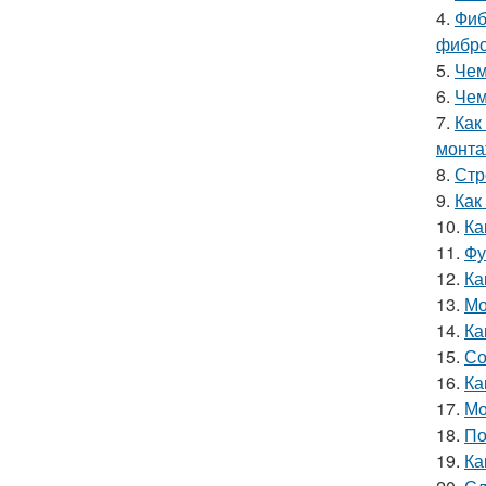
4.
Фиб
фибр
5.
Чем
6.
Чем
7.
Как
монт
8.
Стр
9.
Как
10.
Ка
11.
Фу
12.
Ка
13.
Мо
14.
Ка
15.
Со
16.
Ка
17.
Мо
18.
По
19.
Ка