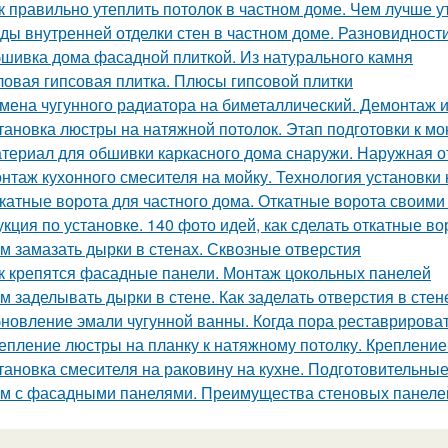
к правильно утеплить потолок в частном доме. Чем лучше у
ды внутренней отделки стен в частном доме. Разновиднос
шивка дома фасадной плиткой. Из натурального камня
ловая гипсовая плитка. Плюсы гипсовой плитки
мена чугунного радиатора на биметаллический. Демонтаж и
тановка люстры на натяжной потолок. Этап подготовки к м
териал для обшивки каркасного дома снаружи. Наружная о
нтаж кухонного смесителя на мойку. Технология установки 
катные ворота для частного дома. Откатные ворота своими 
укция по установке. 140 фото идей, как сделать откатные во
м замазать дырки в стенах. Сквозные отверстия
к крепятся фасадные панели. Монтаж цокольных панелей
м заделывать дырки в стене. Как заделать отверстия в стен
новление эмали чугунной ванны. Когда пора реставрирова
епление люстры на планку к натяжному потолку. Креплени
тановка смесителя на раковину на кухне. Подготовительны
м с фасадными панелями. Преимущества стеновых панелей