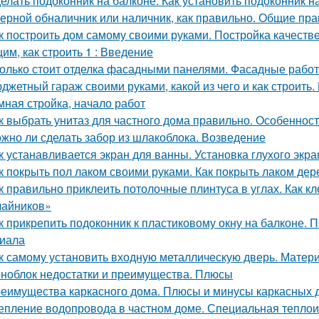
елать подоконник на балконе. Как установить подоконник 
ерной обналичник или наличник, как правильно. Общие пра
к построить дом самому своими руками. Постройка качеств
им, как строить 1 : Введение
олько стоит отделка фасадными панелями. Фасадные работ
джетный гараж своими руками, какой из чего и как строить.
мная стройка, начало работ
к выбрать унитаз для частного дома правильно. Особеннос
жно ли сделать забор из шлакоблока. Возведение
к устанавливается экран для ванны. Установка глухого экра
к покрыть пол лаком своими руками. Как покрыть лаком де
к правильно приклеить потолочные плинтуса в углах. Как кл
чайников»
к прикрепить подоконник к пластиковому окну на балконе. 
иала
к самому установить входную металлическую дверь. Матер
ноблок недостатки и преимущества. Плюсы
еимущества каркасного дома. Плюсы и минусы каркасных 
епление водопровода в частном доме. Специальная тепло