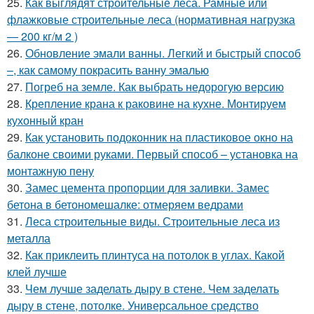
25.
Как выглядят строительные леса. Рамные или
флажковые строительные леса (нормативная нагрузка
— 200 кг/м 2 )
26.
Обновление эмали ванны. Легкий и быстрый способ
–, как самому покрасить ванну эмалью
27.
Погреб на земле. Как выбрать недорогую версию
28.
Крепление крана к раковине на кухне. Монтируем
кухонный кран
29.
Как установить подоконник на пластиковое окно на
балконе своими руками. Первый способ – установка на
монтажную пену
30.
Замес цемента пропорции для заливки. Замес
бетона в бетономешалке: отмеряем ведрами
31.
Леса строительные виды. Строительные леса из
металла
32.
Как приклеить плинтуса на потолок в углах. Какой
клей лучше
33.
Чем лучше заделать дыру в стене. Чем заделать
дыру в стене, потолке. Универсальное средство