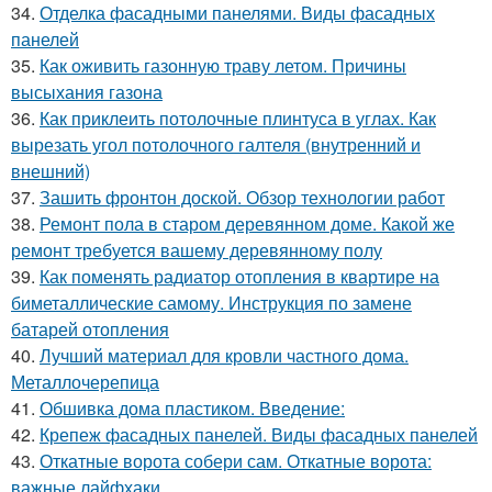
34.
Отделка фасадными панелями. Виды фасадных
панелей
35.
Как оживить газонную траву летом. Причины
высыхания газона
36.
Как приклеить потолочные плинтуса в углах. Как
вырезать угол потолочного галтеля (внутренний и
внешний)
37.
Зашить фронтон доской. Обзор технологии работ
38.
Ремонт пола в старом деревянном доме. Какой же
ремонт требуется вашему деревянному полу
39.
Как поменять радиатор отопления в квартире на
биметаллические самому. Инструкция по замене
батарей отопления
40.
Лучший материал для кровли частного дома.
Металлочерепица
41.
Обшивка дома пластиком. Введение:
42.
Крепеж фасадных панелей. Виды фасадных панелей
43.
Откатные ворота собери сам. Откатные ворота:
важные лайфхаки