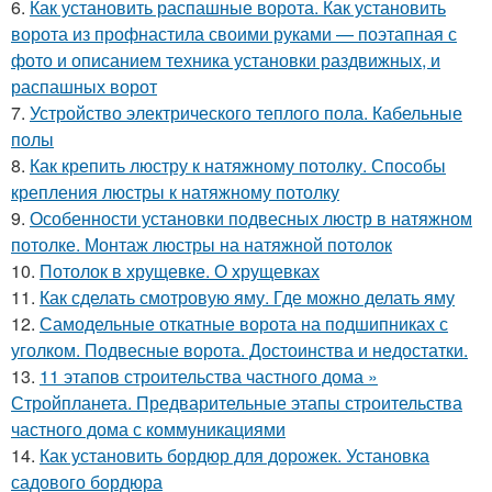
6.
Как установить распашные ворота. Как установить
ворота из профнастила своими руками — поэтапная с
фото и описанием техника установки раздвижных, и
распашных ворот
7.
Устройство электрического теплого пола. Кабельные
полы
8.
Как крепить люстру к натяжному потолку. Способы
крепления люстры к натяжному потолку
9.
Особенности установки подвесных люстр в натяжном
потолке. Монтаж люстры на натяжной потолок
10.
Потолок в хрущевке. О хрущевках
11.
Как сделать смотровую яму. Где можно делать яму
12.
Самодельные откатные ворота на подшипниках с
уголком. Подвесные ворота. Достоинства и недостатки.
13.
11 этапов строительства частного дома »
Стройпланета. Предварительные этапы строительства
частного дома с коммуникациями
14.
Как установить бордюр для дорожек. Установка
садового бордюра