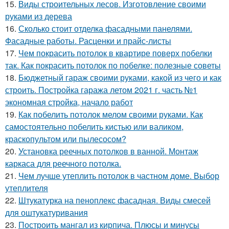
15.
Виды строительных лесов. Изготовление своими
руками из дерева
16.
Сколько стоит отделка фасадными панелями.
Фасадные работы. Расценки и прайс-листы
17.
Чем покрасить потолок в квартире поверх побелки
так. Как покрасить потолок по побелке: полезные советы
18.
Бюджетный гараж своими руками, какой из чего и как
строить. Постройка гаража летом 2021 г. часть №1
экономная стройка, начало работ
19.
Как побелить потолок мелом своими руками. Как
самостоятельно побелить кистью или валиком,
краскопультом или пылесосом?
20.
Установка реечных потолков в ванной. Монтаж
каркаса для реечного потолка.
21.
Чем лучше утеплить потолок в частном доме. Выбор
утеплителя
22.
Штукатурка на пеноплекс фасадная. Виды смесей
для оштукатуривания
23.
Построить мангал из кирпича. Плюсы и минусы