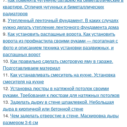
квартире. Отличия чугунных и биметаллических
радиаторов
8.
Утепленный ленточный фундамент. В каких случаях
нужно делать утепление ленточного фундамента дома
9.
Как установить распашные ворота. Как установить
ворота из профнастила своими руками — поэтапная с
фото и описанием техника установки раздвижных, и
распашных ворот
10.
Как правильно сделать смотровую яму в гараже.
Подготавливаем материал
11.
Как устанавливать смеситель на кухне. Установка
смесителя на кухне
12.
Установка люстры в натяжной потолок своими
руками. Требования к люстрам для натяжных потолков
13.
Заделать дырку в стене шпаклевкой. Небольшая
дыра в кирпичной или бетонной стене
14.
Чем заделать отверстие в стене. Маскировка дыры
размером 3-6 см