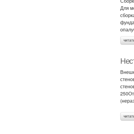
Сборк
Для м
сборк
фунда
опалу
читат
Нес
Внешн
стено
стено
250От
(нера
читат