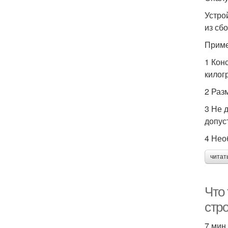
Устро
из сб
Приме
1 Кон
килог
2 Раз
3 Не 
допус
4 Нео
читат
Что
стр
7 мин.