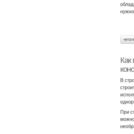
облад
нужно
читат
Как
кон
В стр
строи
испол
однор
При с
можно
необр