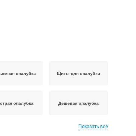
ъемная опалубка
Щиты для опалубки
страя опалубка
Дешёвая опалубка
Показать все
убка для частного
Опалубка из арболита