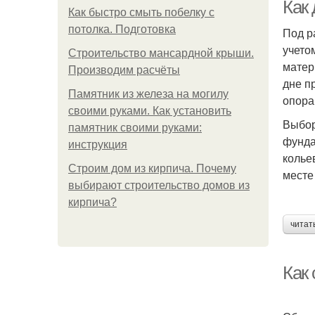
Как
Как быстро смыть побелку с
потолка. Подготовка
Под р
учето
Строительство мансардной крыши.
Оп
матер
Производим расчёты
дне п
Памятник из железа на могилу
опора
своими руками. Как установить
Выбор
памятник своими руками:
фунда
инструкция
колье
Строим дом из кирпича. Почему
месте
выбирают строительство домов из
кирпича?
читат
Как