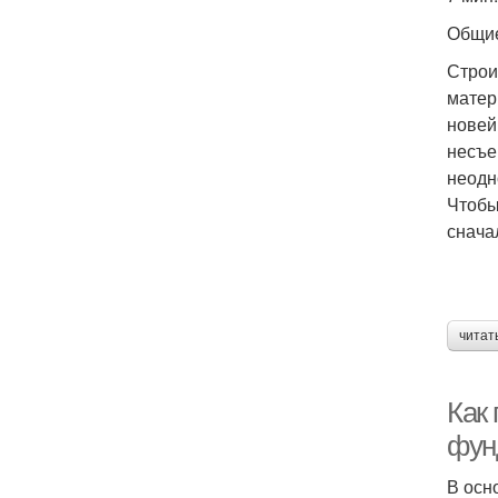
Общи
Строи
матер
новей
несъе
неодн
Чтобы
снача
читат
Как
фун
В осн