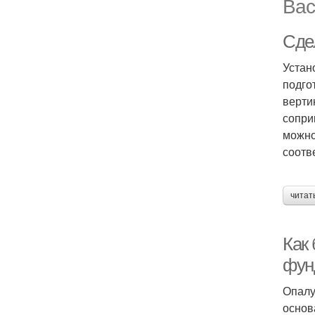
Вас
Сде
Устан
подго
верти
сопри
можно
соотв
читат
Как
фун
Опалу
основ