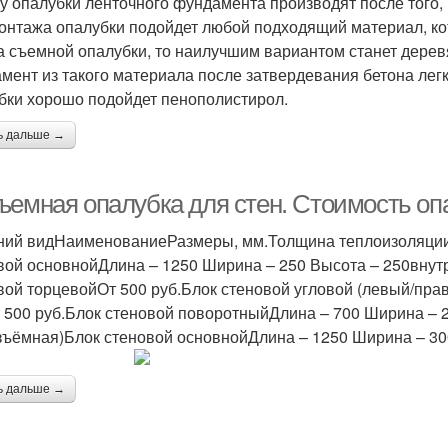
у опалубки ленточного фундамента производят после того, 
онтажа опалубки подойдет любой подходящий материал, ко
а съемной опалубки, то наилучшим вариантом станет дерев
мент из такого материала после затвердевания бетона лег
бки хорошо подойдет пенополистирол.
ь дальше →
ъемная опалубка для стен. Стоимость о
ий видНаименованиеРазмеры, мм.Толщина теплоизоляции, 
вой основнойДлина – 1250 Ширина – 250 Высота – 250внутр
вой торцевойОт 500 руб.Блок стеновой угловой (левый/пра
 500 руб.Блок стеновой поворотныйДлина – 700 Ширина – 2
зъёмная)Блок стеновой основнойДлина – 1250 Ширина – 30
ь дальше →