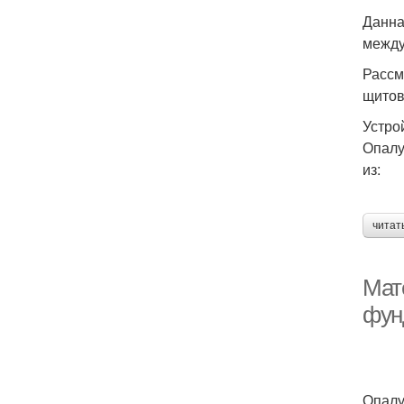
Данна
между
Рассм
щитов
Устро
Опалу
из:
читат
Мат
фун
Опалу