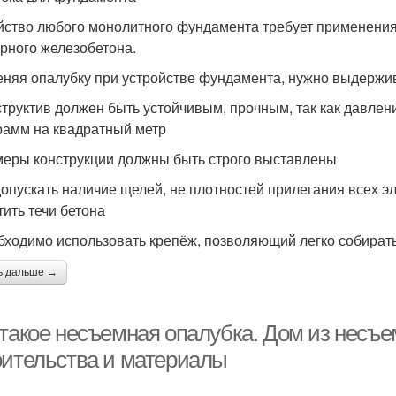
йство любого монолитного фундамента требует применен
орного железобетона.
няя опалубку при устройстве фундамента, нужно выдержив
структив должен быть устойчивым, прочным, так как давлени
рамм на квадратный метр
меры конструкции должны быть строго выставлены
допускать наличие щелей, не плотностей прилегания всех эл
тить течи бетона
бходимо использовать крепёж, позволяющий легко собират
ь дальше →
 такое несъемная опалубка. Дом из несъе
оительства и материалы