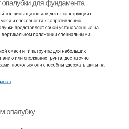
домостроения
т опалубки для фундамента
й толщины щитов или досок конструкции с
смеси и способности к сопротивлению
алубки представляет собой установленные на
в вертикальном положении специальными
ой смеси и типа грунта: для небольших
ыпанию или сползанию грунта, достаточно
сами, поскольку они способны удержать щиты на
им опалубку