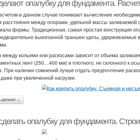
опалубка
 делают опалубку для фундамента. Расче
асчетом в данном случае понимают вычисление необходимо
м расстояния между опорами, удельной массы заливаемой 
алубки из арболита
иала формы. Традиционная, самая простая конструкция оп
редварительно выкопанной траншеи щиты, удерживаемые 
ми.
 между кольями или раскосами зависит от объема заливаем
ментных лент (250…400 мм) и плотного, не склонного к ос
в. При наличии сомнений лучше отдать предпочтение раско
 даже при увеличенной нагрузке.
ь дальше →
 сделать опалубку для фундамента. Стро