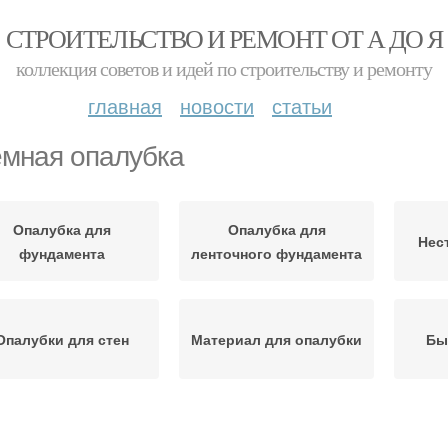
СТРОИТЕЛЬСТВО И РЕМОНТ ОТ А ДО Я
коллекция советов и идей по строительству и ремонту
главная
новости
статьи
мная опалубка
Опалубка для
Опалубка для
Нес
фундамента
ленточного фундамента
Опалубки для стен
Материал для опалубки
Бы
Комбинированная
Опал
Опалубка для стен