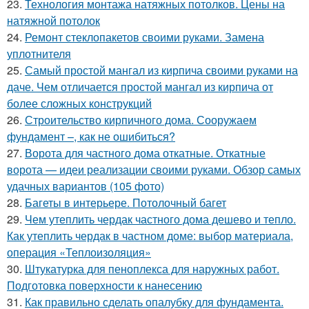
23.
Технология монтажа натяжных потолков. Цены на
натяжной потолок
24.
Ремонт стеклопакетов своими руками. Замена
уплотнителя
25.
Самый простой мангал из кирпича своими руками на
даче. Чем отличается простой мангал из кирпича от
более сложных конструкций
26.
Строительство кирпичного дома. Сооружаем
фундамент –, как не ошибиться?
27.
Ворота для частного дома откатные. Откатные
ворота — идеи реализации своими руками. Обзор самых
удачных вариантов (105 фото)
28.
Багеты в интерьере. Потолочный багет
29.
Чем утеплить чердак частного дома дешево и тепло.
Как утеплить чердак в частном доме: выбор материала,
операция «Теплоизоляция»
30.
Штукатурка для пеноплекса для наружных работ.
Подготовка поверхности к нанесению
31.
Как правильно сделать опалубку для фундамента.