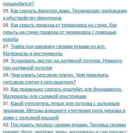
понадобится?
25.
Как сделать фронтон дома. Технические требования
к обустройству фронтонов
26.
Как скрыть провода от телевизора на стене. Как
скрыть на стене провода от телевизора с помощью
короба
27.
Тумба под раковину своими руками из дсп.
Материалы и инструменты
28.
Установить люстру на натяжной потолок. Немного
про натяжной потолок
29.
Чем клеить гипсовую плитку. Чем приклеить
гипсовую плитку к гипсокартону?
30.
Как правильно сделать опалубку для фундамента.
Материалы для съемной конструкции
31.
Какой утеплитель лучше для потолка с холодным
чердаком. Методы внешнего утепления пола чердака в
доме с холодной крышей
32.
Построить теплицу своими руками. Теплица своими
руками: фото, чертежи, виды, материалы и сам процесс