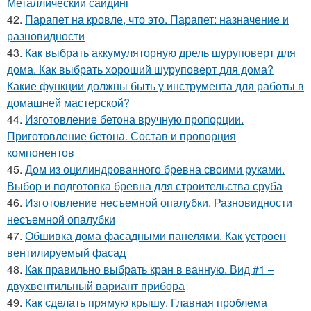
Металлический сайдинг
42.
Парапет на кровле, что это. Парапет: назначение и
разновидности
43.
Как выбрать аккумуляторную дрель шуруповерт для
дома. Как выбрать хороший шуруповерт для дома?
Какие функции должны быть у инструмента для работы в
домашней мастерской?
44.
Изготовление бетона вручную пропорции.
Приготовление бетона. Состав и пропорция
компонентов
45.
Дом из оцилиндрованного бревна своими руками.
Выбор и подготовка бревна для строительства сруба
46.
Изготовление несъемной опалубки. Разновидности
несъемной опалубки
47.
Обшивка дома фасадными панелями. Как устроен
вентилируемый фасад
48.
Как правильно выбрать кран в ванную. Вид #1 –
двухвентильный вариант прибора
49.
Как сделать прямую крышу. Главная проблема