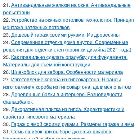
21.
Антивандальные жалюзи на окна. Антивандальные
рольставни
22.
Устройство натяжных потолков технология. Принцип
монтажа натяжных потолков
23.
Дешевый гараж своими руками. Из древесины
24.
Современная отделка дома внутри. Современные
решения для отделки стен (новинки дизайна 2021 года)
25.
Как правильно сделать опалубку для фундамента.
Материалы для съемной конструкции
26.
Шлакоблок для забора. Особенности материала
27.
Изготовление короба из гипсокартона. Нюансы
изготовления короба из гипсокартона: делимся опытом
28.
Деревянные балки в интерьере. Разновидности
фальшбалок
29.
Декоративная плитка из гипса. Характеристики и
свойства гипсового материала
30.
Гараж с ямой своими руками. Размеры гаража и ямы
31.
Семь ошибок при выборе духовых шкафов.
Неправильный выбор типа духовки