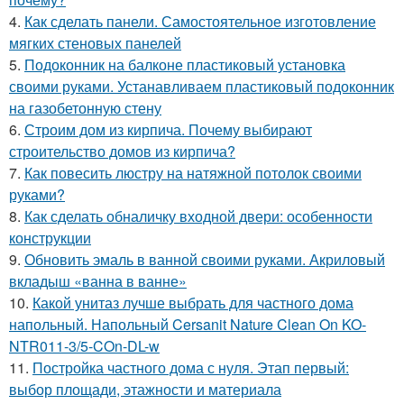
4.
Как сделать панели. Самостоятельное изготовление
мягких стеновых панелей
5.
Подоконник на балконе пластиковый установка
своими руками. Устанавливаем пластиковый подоконник
на газобетонную стену
6.
Строим дом из кирпича. Почему выбирают
строительство домов из кирпича?
7.
Как повесить люстру на натяжной потолок своими
руками?
8.
Как сделать обналичку входной двери: особенности
конструкции
9.
Обновить эмаль в ванной своими руками. Акриловый
вкладыш «ванна в ванне»
10.
Какой унитаз лучше выбрать для частного дома
напольный. Напольный Cersanit Nature Clean On KO-
NTR011-3/5-COn-DL-w
11.
Постройка частного дома с нуля. Этап первый:
выбор площади, этажности и материала