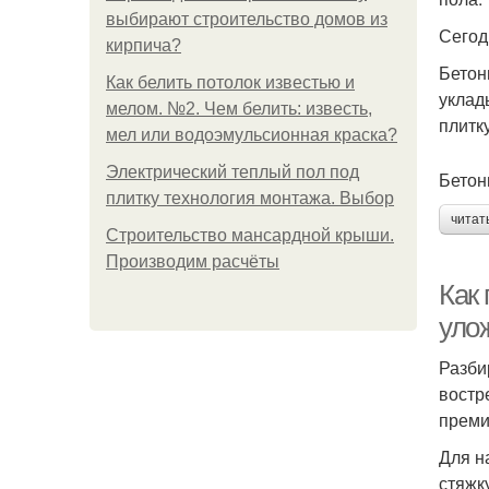
выбирают строительство домов из
Сегод
кирпича?
Бетон
Как белить потолок известью и
уклад
мелом. №2. Чем белить: известь,
плитку
мел или водоэмульсионная краска?
Электрический теплый пол под
Бетон
плитку технология монтажа. Выбор
читат
Строительство мансардной крыши.
Производим расчёты
Как 
уло
Разби
востр
преми
Для н
стяжк