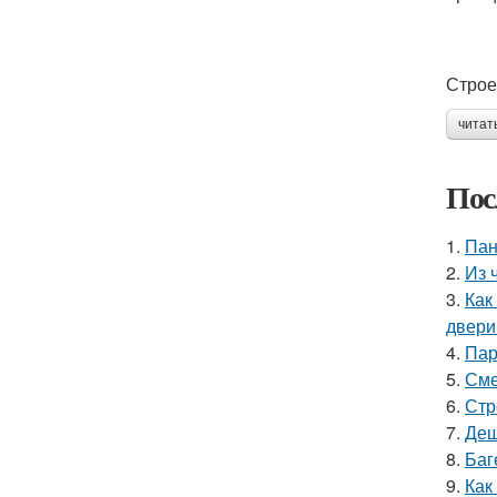
Строе
читат
Пос
1.
Пан
2.
Из 
3.
Как
двери
4.
Пар
5.
Сме
6.
Стр
7.
Деш
8.
Баг
9.
Как