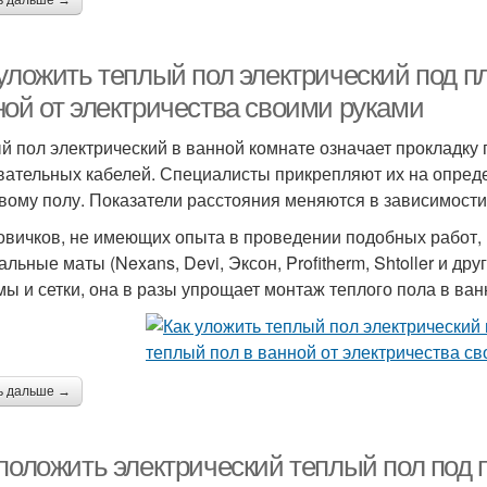
ь дальше →
уложить теплый пол электрический под пл
ной от электричества своими руками
й пол электрический в ванной комнате означает прокладку 
вательных кабелей. Специалисты прикрепляют их на опред
вому полу. Показатели расстояния меняются в зависимости
овичков, не имеющих опыта в проведении подобных работ,
льные маты (Nexans, Devi, Эксон, Profitherm, Shtoller и дру
мы и сетки, она в разы упрощает монтаж теплого пола в ван
ь дальше →
 положить электрический теплый пол под 