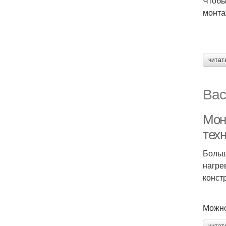
Чтобы
монта
читат
Вас
Мон
тех
Больш
нагре
конст
Можно