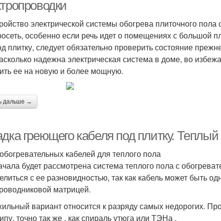
ктропроводки
ройство электрической системы обогрева плиточного пола 
росеть, особенно если речь идет о помещениях с большой п
од плитку, следует обязательно проверить состояние прежн
насколько надежна электрическая система в доме, во избеж
ить ее на новую и более мощную.
ь дальше →
дка греющего кабеля под плитку. Теплый 
обогревательных кабелей для теплого пола
ачала будет рассмотрена система теплого пола с обогрева
елиться с ее разновидностью, так как кабель может быть о
роводниковой матрицей.
ильный вариант относится к разряду самых недорогих. Пр
пу, точно так же , как спираль утюга или ТЭНа .