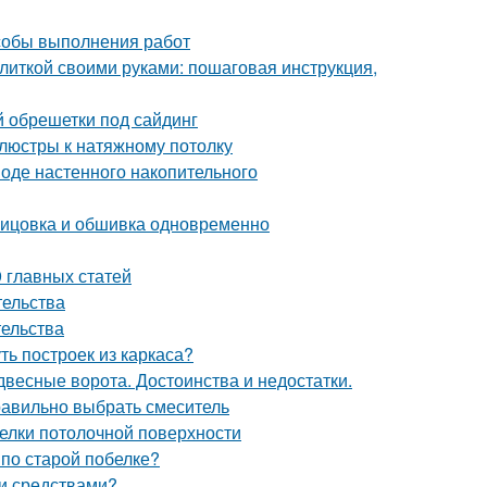
особы выполнения работ
алиткой своими руками: пошаговая инструкция,
 обрешетки под сайдинг
 люстры к натяжному потолку
оде настенного накопительного
ицовка и обшивка одновременно
9 главных статей
тельства
тельства
ть построек из каркаса?
весные ворота. Достоинства и недостатки.
правильно выбрать смеситель
белки потолочной поверхности
 по старой побелке?
ми средствами?