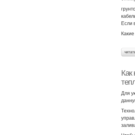
грунт
кабел
Если 
Какие
читат
Как 
теп
Для у
данну
Техно
управ
залив