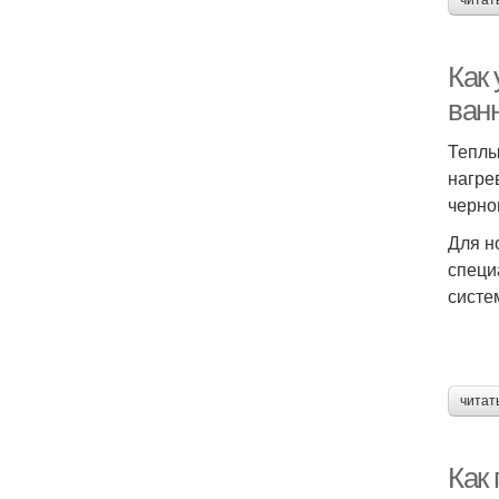
читат
Как 
ван
Теплы
нагре
черно
Для н
специа
систе
читат
Как