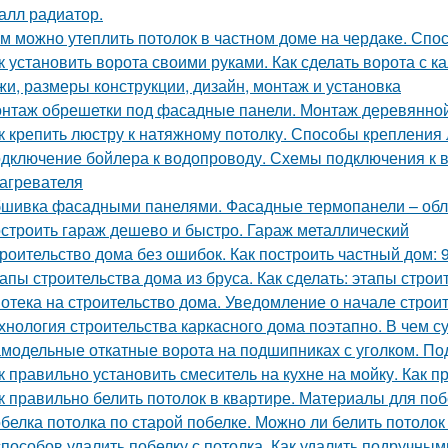
алл радиатор.
м можно утеплить потолок в частном доме на чердаке. Сп
к установить ворота своими руками. Как сделать ворота с к
жи, размеры конструкции, дизайн, монтаж и установка
нтаж обрешетки под фасадные панели. Монтаж деревянной
к крепить люстру к натяжному потолку. Способы крепления
дключение бойлера к водопроводу. Схемы подключения к в
агревателя
шивка фасадными панелями. Фасадные термопанели – обл
строить гараж дешево и быстро. Гараж металлический
роительство дома без ошибок. Как построить частный дом: 
апы строительства дома из бруса. Как сделать: этапы строи
отека на строительство дома. Уведомление о начале строи
хнология строительства каркасного дома поэтапно. В чем су
модельные откатные ворота на подшипниках с уголком. Под
к правильно установить смеситель на кухне на мойку. Как 
к правильно белить потолок в квартире. Материалы для по
белка потолка по старой побелке. Можно ли белить потолок
способов удалить побелку с потолка. Как удалить подручны