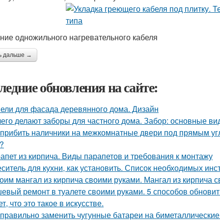
ние одножильного нагревательного кабеля
ь дальше →
ледние обновления на сайте:
ели для фасада деревянного дома. Дизайн
чего делают заборы для частного дома. Забор: основные ви
 прибить наличники на межкомнатные двери под прямым уг
?
апет из кирпича. Виды парапетов и требования к монтажу
ситель для кухни, как установить. Список необходимых инс
оим мангал из кирпича своими руками. Мангал из кирпича 
евый ремонт в туалете своими руками. 5 способов обновит
ет, что это такое в искусстве.
 правильно заменить чугунные батареи на биметаллические