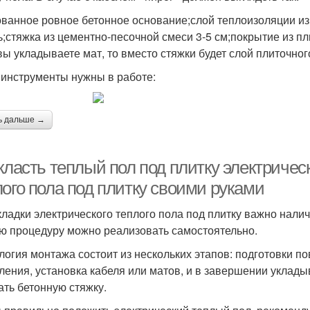
ованное ровное бетонное основание;слой теплоизоляции и
ь;стяжка из цементно-песочной смеси 3-5 см;покрытие из пл
вы укладываете мат, то вместо стяжки будет слой плиточног
 инструменты нужны в работе:
ь дальше →
класть теплый пол под плитку электричес
лого пола под плитку своими руками
кладки электрического теплого пола под плитку важно нали
ю процедуру можно реализовать самостоятельно.
логия монтажа состоит из нескольких этапов: подготовки п
ления, установка кабеля или матов, и в завершении уклад
ать бетонную стяжку.