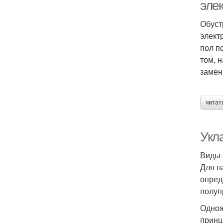
эле
Обуст
элект
пол п
том, 
замен
читат
Укла
Виды 
Для н
опред
полуп
Однож
принци