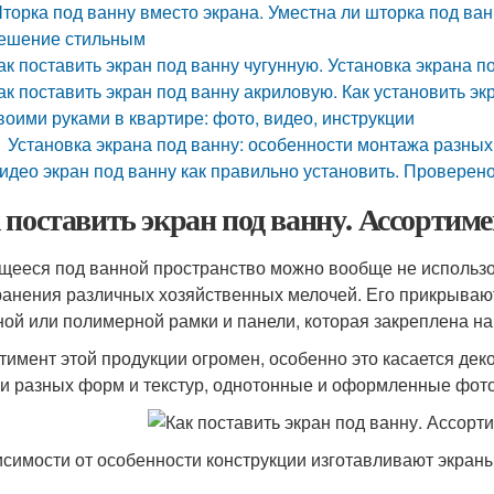
торка под ванну вместо экрана. Уместна ли шторка под ван
ешение стильным
ак поставить экран под ванну чугунную. Установка экрана п
ак поставить экран под ванну акриловую. Как установить э
воими руками в квартире: фото, видео, инструкции
Установка экрана под ванну: особенности монтажа разных
идео экран под ванну как правильно установить. Проверено 
 поставить экран под ванну. Ассортиме
ееся под ванной пространство можно вообще не использов
ранения различных хозяйственных мелочей. Его прикрываю
ной или полимерной рамки и панели, которая закреплена на
тимент этой продукции огромен, особенно это касается де
и разных форм и текстур, однотонные и оформленные фот
исимости от особенности конструкции изготавливают экраны