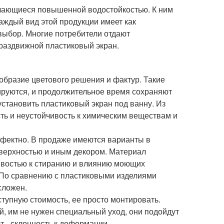
ичающиеся повышенной водостойкостью. К ним
Каждый вид этой продукции имеет как
 выбор. Многие потребители отдают
 раздвижной пластиковый экран.
образие цветового решения и фактур. Такие
мируются, и продолжительное время сохраняют
установить пластиковый экран под ванну. Из
ть и неустойчивость к химическим веществам и
ффектно. В продаже имеются варианты в
оверхностью и иным декором. Материал
чивостью к стиранию и влиянию моющих
. По сравнению с пластиковыми изделиями
сложен.
тупную стоимость, ее просто монтировать.
й, им не нужен специальный уход, они подойдут
т - склонность к деформации,