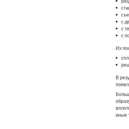
раз
ста
съ
с д
с т
с п
Их по
сп
реш
В рез
появл
Больш
образ
вплот
иные 