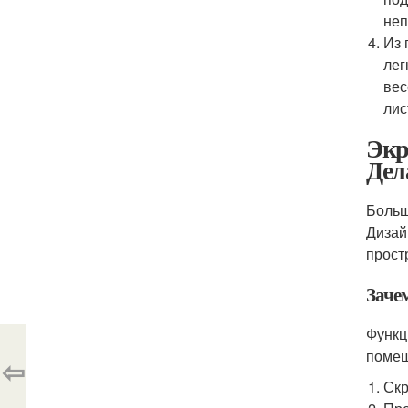
неп
Из 
лег
вес
лис
Экр
Дел
Больш
Дизай
прост
Заче
Функц
помещ
⇦
Скр