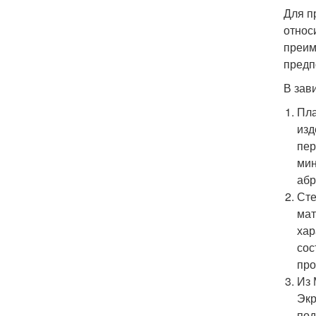
Для п
относ
преим
предп
В зав
Пла
изд
пер
мин
абр
Сте
мат
хар
сос
про
Из 
Экр
под