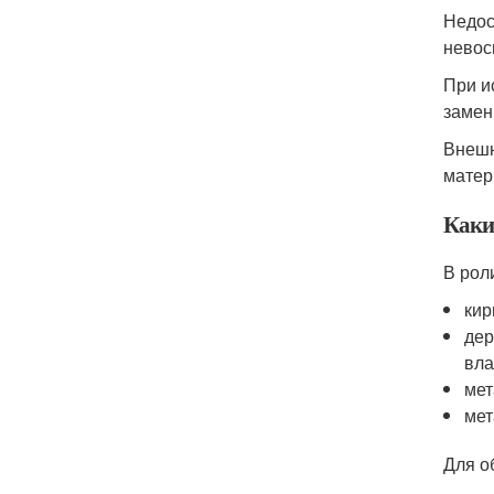
Недос
невос
При и
замен
Внешн
матер
Каки
В рол
кир
дер
вла
мет
мет
Для о