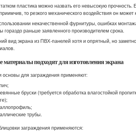
татком пластика можно назвать его невысокую прочность. 
приимчив, то резкого механического воздействия он может 
спользовании некачественной фурнитуры, ошибках монтажа
ы гораздо раньше заявленного производителем срока.
ий вид экрана из ПВХ-панелей хотя и опрятный, но заметн
иалов.
е материалы подходят для изготовления экрана
и основы для заграждения применяют:
пич;
евянные бруски (требуется обработка влагостойкой пропитк
ге);
аллопрофиль;
аллические трубы.
блицовки заграждения применяются: