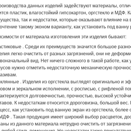
роизводства данных изделий задействуют материалы, отл
ится пластик, влагостойкий гипсокартон, оргстекло и МДФ. 
ущества, так и недостатки, которые оказывают влияние на
очтение такому эконом варианту, как установить под ванну
исимости от материала изготовления эти изделия бывают:
стиковые . Среди их преимуществ значится большое разно
елия легко очистить от разных загрязнений, они не дефор
воначальный вид. Нет ничего сложного в такой работе, как 
усов нужно отметить недостаточную механическую прочнос
азивам.
клянные . Изделия из оргстекла выглядят оригинально и э
овом и зеркальном исполнении, с росписью, с рифленой п
актеризуется долговечностью, прочностью, высокой устой
тавов. К недостаткам относится дороговизна, большой вес
цесс, как установить под ванную экран из оргстекла, более 
МДФ . Такая продукция имеет широкий выбор расцветок, дос
аны из данного материала нетрудно очистить от загрязнени
 любой стиль помещения. Но недостатки также присутствую