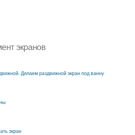
мент экранов
здвижной. Делаем раздвижной экран под ванну
нны
ать экран