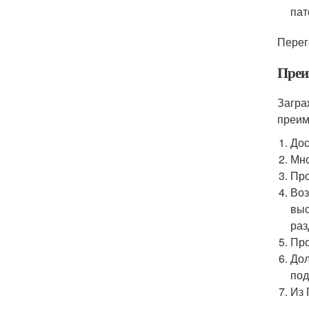
пат
Перег
Преи
Загра
преим
Дос
Мно
Про
Воз
выс
раз
Про
Дол
под
Из 