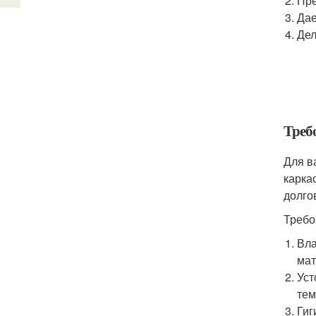
Пре
Дае
Дел
Треб
Для в
карка
долго
Требо
Вла
мат
Уст
тем
Гиг