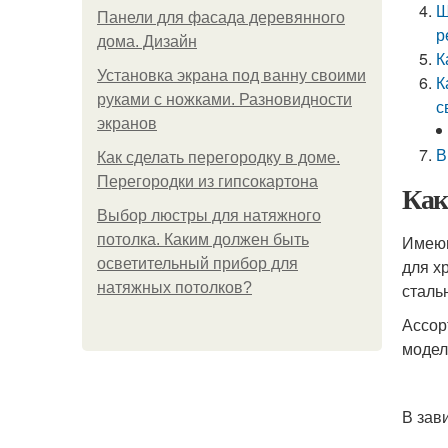
Ш
Панели для фасада деревянного
р
дома. Дизайн
К
Установка экрана под ванну своими
К
руками с ножками. Разновидности
с
экранов
В
Как сделать перегородку в доме.
Перегородки из гипсокартона
Как
Выбор люстры для натяжного
потолка. Каким должен быть
Имеющ
осветительный прибор для
для х
натяжных потолков?
сталь
Ассор
модел
В зав