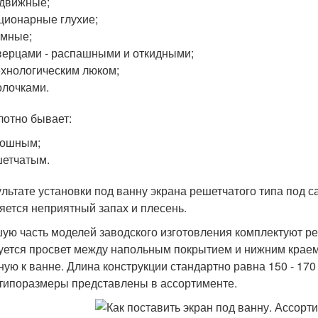
движные;
ционарные глухие;
емные;
верцами - распашными и откидными;
ехнологическим люком;
олочками.
лотно бывает:
лошным;
етчатым.
ультате установки под ванну экрана решетчатого типа под 
яется неприятный запах и плесень.
ую часть моделей заводского изготовления комплектуют р
уется просвет между напольным покрытием и нижним краем
ную к ванне. Длина конструкции стандартно равна 150 - 170 
типоразмеры представлены в ассортименте.