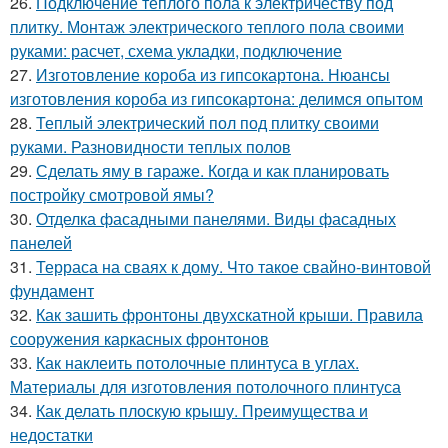
26.
Подключение теплого пола к электричеству под
плитку. Монтаж электрического теплого пола своими
руками: расчет, схема укладки, подключение
27.
Изготовление короба из гипсокартона. Нюансы
изготовления короба из гипсокартона: делимся опытом
28.
Теплый электрический пол под плитку своими
руками. Разновидности теплых полов
29.
Сделать яму в гараже. Когда и как планировать
постройку смотровой ямы?
30.
Отделка фасадными панелями. Виды фасадных
панелей
31.
Терраса на сваях к дому. Что такое свайно-винтовой
фундамент
32.
Как зашить фронтоны двухскатной крыши. Правила
сооружения каркасных фронтонов
33.
Как наклеить потолочные плинтуса в углах.
Материалы для изготовления потолочного плинтуса
34.
Как делать плоскую крышу. Преимущества и
недостатки