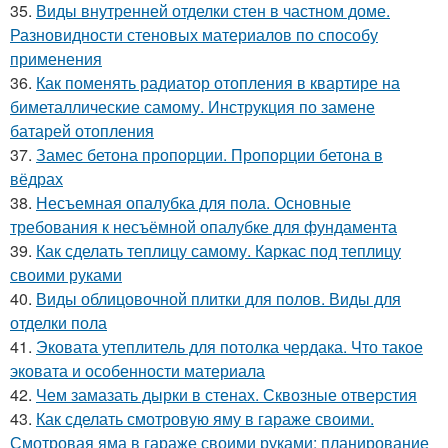
35.
Виды внутренней отделки стен в частном доме.
Разновидности стеновых материалов по способу
применения
36.
Как поменять радиатор отопления в квартире на
биметаллические самому. Инструкция по замене
батарей отопления
37.
Замес бетона пропорции. Пропорции бетона в
вёдрах
38.
Несъемная опалубка для пола. Основные
требования к несъёмной опалубке для фундамента
39.
Как сделать теплицу самому. Каркас под теплицу
своими руками
40.
Виды облицовочной плитки для полов. Виды для
отделки пола
41.
Эковата утеплитель для потолка чердака. Что такое
эковата и особенности материала
42.
Чем замазать дырки в стенах. Сквозные отверстия
43.
Как сделать смотровую яму в гараже своими.
Смотровая яма в гараже своими руками: планирование