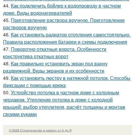
44.
Как подключить бойлер к водопроводу в частном
доме. Виды водонагревателей
45.
Приготовление раствора вручную. Приготовление
растворов вручную
46.
Как установить радиатор отопления самостоятельно.
Правила расположения батареи и схемы подключения
47.
Поворотно откатные ворота. Особенности
конструктива откатных ворот
48.
Как правильно установить экран под ванну
раздвижной. Виды экранов и их особенности
49.
Как установить люстру в натяжной потолок. Способы
фиксации с помощью крюка
50.
Устройство потолка в частном доме с холодным
чердаком. Утепление потолка в доме с холодной
крышей: выбор утеплителя, расчёт толщины и монтаж
своими руками
© 2026 Строительство и ремонт от А до Я