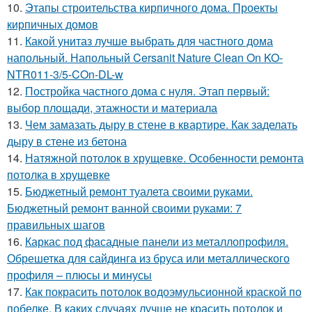
10.
Этапы строительства кирпичного дома. Проекты
кирпичных домов
11.
Какой унитаз лучше выбрать для частного дома
напольный. Напольный Cersanit Nature Clean On KO-
NTR011-3/5-COn-DL-w
12.
Постройка частного дома с нуля. Этап первый:
выбор площади, этажности и материала
13.
Чем замазать дыру в стене в квартире. Как заделать
дыру в стене из бетона
14.
Натяжной потолок в хрущевке. Особенности ремонта
потолка в хрущевке
15.
Бюджетный ремонт туалета своими руками.
Бюджетный ремонт ванной своими руками: 7
правильных шагов
16.
Каркас под фасадные панели из металлопрофиля.
Обрешетка для сайдинга из бруса или металлического
профиля – плюсы и минусы
17.
Как покрасить потолок водоэмульсионной краской по
побелке. В каких случаях лучше не красить потолок и