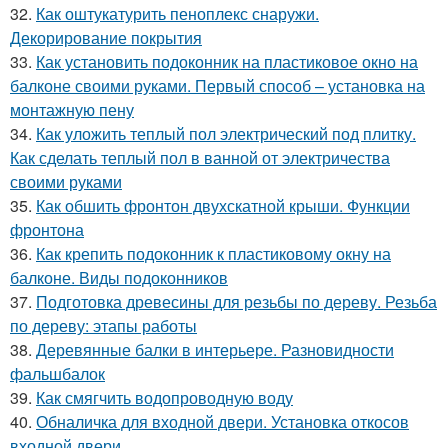
32.
Как оштукатурить пеноплекс снаружи.
Декорирование покрытия
33.
Как установить подоконник на пластиковое окно на
балконе своими руками. Первый способ – установка на
монтажную пену
34.
Как уложить теплый пол электрический под плитку.
Как сделать теплый пол в ванной от электричества
своими руками
35.
Как обшить фронтон двухскатной крыши. Функции
фронтона
36.
Как крепить подоконник к пластиковому окну на
балконе. Виды подоконников
37.
Подготовка древесины для резьбы по дереву. Резьба
по дереву: этапы работы
38.
Деревянные балки в интерьере. Разновидности
фальшбалок
39.
Как смягчить водопроводную воду
40.
Обналичка для входной двери. Установка откосов
входной двери