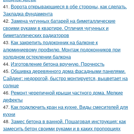
41.
Ворота открывающиеся в обе стороны, как сделать.
Закладка фундамента
42.
Замена чугунных батарей на биметаллические
своими руками в квартире. Отличия чугунных и
биметаллических радиаторов
43.
Как закрепить подоконник на балконе к
алюминиевому профилю. Монтаж подоконников при
холодном остеклении балкона
44.
Изготовление бетона вручную. Прочность
45.
Обшивка деревянного дома фасадными панелями.
Сайдинг: недорогой, быстро монтируется, выцветает на
солнце
46.
Ремонт черепичной крыши частного дома. Мелкие
дефекты
47.
Как подключить кран на кухне. Виды смесителей для
кухни
48.
Замес бетона в ванной. Пошаговая инструкция: как
замесить бетон своими руками и в каких пропорциях