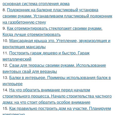
основная система отопления дома
8.
Подоконник на балконе пластиковый установка
своими руками. Устанавливаем пластиковый подоконник
на газобетонную стену
9.
Как отремонтировать стеклопакет своими руками.
Когда лучше отремонтировать
10.
Мансардная крыша это. Утепление, звукоизоляция и
вентиляция мансарды
11.
Построить гараж дешево и быстро. Гараж
металлический
12.
Сваи для террасы своими руками. Использование
винтовых свай для веранды
13.
Балки в интерьере. Примеры использования балок в
интерьере
14.
На что обратить внимание перед началом
строительного процесса. Начало строительства частного
дома: на что стоит обратить особое внимание
15.
Как правильно построить дом на участке. Планируем
комплексно