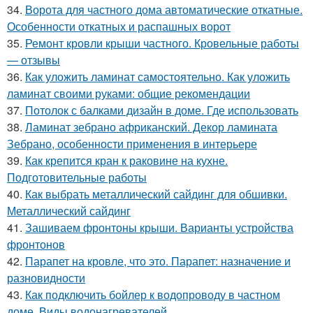
34.
Ворота для частного дома автоматические откатные.
Особенности откатных и распашных ворот
35.
Ремонт кровли крыши частного. Кровельные работы
— отзывы
36.
Как уложить ламинат самостоятельно. Как уложить
ламинат своими руками: общие рекомендации
37.
Потолок с балками дизайн в доме. Где использовать
38.
Ламинат зебрано африканский. Декор ламината
Зебрано, особенности применения в интерьере
39.
Как крепится кран к раковине на кухне.
Подготовительные работы
40.
Как выбрать металлический сайдинг для обшивки.
Металлический сайдинг
41.
Зашиваем фронтоны крыши. Варианты устройства
фронтонов
42.
Парапет на кровле, что это. Парапет: назначение и
разновидности
43.
Как подключить бойлер к водопроводу в частном
доме. Виды водонагревателей