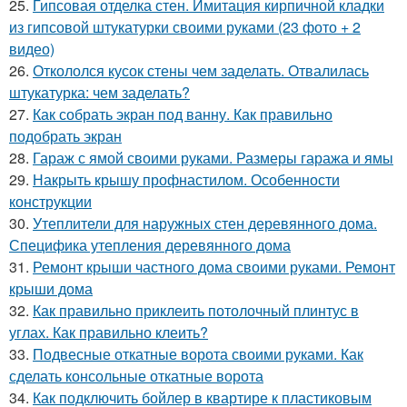
25.
Гипсовая отделка стен. Имитация кирпичной кладки
из гипсовой штукатурки своими руками (23 фото + 2
видео)
26.
Откололся кусок стены чем заделать. Отвалилась
штукатурка: чем заделать?
27.
Как собрать экран под ванну. Как правильно
подобрать экран
28.
Гараж с ямой своими руками. Размеры гаража и ямы
29.
Накрыть крышу профнастилом. Особенности
конструкции
30.
Утеплители для наружных стен деревянного дома.
Специфика утепления деревянного дома
31.
Ремонт крыши частного дома своими руками. Ремонт
крыши дома
32.
Как правильно приклеить потолочный плинтус в
углах. Как правильно клеить?
33.
Подвесные откатные ворота своими руками. Как
сделать консольные откатные ворота
34.
Как подключить бойлер в квартире к пластиковым