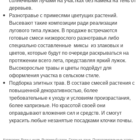
солнечными лучами на участках без намека на тень от
деревьев.
Разнотравье с примесями цветущих растений.
Высевают такие композиции ради реализации
лугового типа лужаек. В продаже встречаются
готовые смеси низкорослого разнотравья либо
специально составленные миксы из злаковых и
цветов, которые будут по очереди раскрываться на
протяжении всего лета, представляя яркий лужок.
Высокорослые травы и цветы подойдут для
оформления участка в сельском стиле.
Подборка элитных трав. В составе смесей растения с
повышенной декоративностью, более
требовательные к уходу и условиям произрастания,
более капризные. Но красотой своей они
оправдывают вложения сил и средств. И смогут
украсить любые незанятые посадками клочки почвы.
Категории:
Руки с нуля
,
Рулонный газон
,
Газон на даче
,
Подготовительные этапы
,