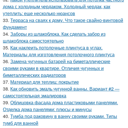
дома с холодным чердаком. Холодный чердак, как
утеплить: еще несколько нюансов
33.
Терраса на сваях к дому. Что такое свайно-винтовой
фундамент
34.
Заборы из шлакоблока. Как сделать забор из
шлакоблока самостоятельно
35.
Как наклеить потолочные плинтуса в углах.
Материалы для изготовления потолочного плинтуса
36.
Замена чугунных батарей на биметаллические
своими руками в квартире. Отличия чугунных и
биметаллических радиаторов
37.
Материал для теплиц: покрытие
38.
Как обновить эмаль чугунной ванны. Вариант #2 —
самостоятельная эмалировка
39.
Облицовка фасада дома пластиковыми панелями.
Отделка дома панелями: плюсы и минусы
40.
Тумба под раковину в ванну своими руками. Типы
тумб для ванной