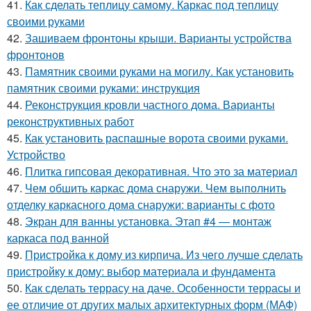
41.
Как сделать теплицу самому. Каркас под теплицу
своими руками
42.
Зашиваем фронтоны крыши. Варианты устройства
фронтонов
43.
Памятник своими руками на могилу. Как установить
памятник своими руками: инструкция
44.
Реконструкция кровли частного дома. Варианты
реконструктивных работ
45.
Как установить распашные ворота своими руками.
Устройство
46.
Плитка гипсовая декоративная. Что это за материал
47.
Чем обшить каркас дома снаружи. Чем выполнить
отделку каркасного дома снаружи: варианты с фото
48.
Экран для ванны установка. Этап #4 — монтаж
каркаса под ванной
49.
Пристройка к дому из кирпича. Из чего лучше сделать
пристройку к дому: выбор материала и фундамента
50.
Как сделать террасу на даче. Особенности террасы и
ее отличие от других малых архитектурных форм (МАФ)