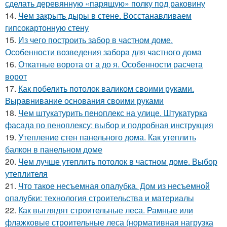
сделать деревянную «парящую» полку под раковину
14.
Чем закрыть дыры в стене. Восстанавливаем
гипсокартонную стену
15.
Из чего построить забор в частном доме.
Особенности возведения забора для частного дома
16.
Откатные ворота от а до я. Особенности расчета
ворот
17.
Как побелить потолок валиком своими руками.
Выравнивание основания своими руками
18.
Чем штукатурить пеноплекс на улице. Штукатурка
фасада по пеноплексу: выбор и подробная инструкция
19.
Утепление стен панельного дома. Как утеплить
балкон в панельном доме
20.
Чем лучше утеплить потолок в частном доме. Выбор
утеплителя
21.
Что такое несъемная опалубка. Дом из несъемной
опалубки: технология строительства и материалы
22.
Как выглядят строительные леса. Рамные или
флажковые строительные леса (нормативная нагрузка