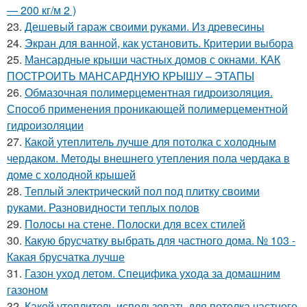
— 200 кг/м 2 )
23.
Дешевый гараж своими руками. Из древесины
24.
Экран для ванной, как установить. Критерии выбора
25.
Мансардные крыши частных домов с окнами. КАК
ПОСТРОИТЬ МАНСАРДНУЮ КРЫШУ – ЭТАПЫ
26.
Обмазочная полимерцементная гидроизоляция.
Способ применения проникающей полимерцементной
гидроизоляции
27.
Какой утеплитель лучше для потолка с холодным
чердаком. Методы внешнего утепления пола чердака в
доме с холодной крышей
28.
Теплый электрический пол под плитку своими
руками. Разновидности теплых полов
29.
Полосы на стене. Полоски для всех стилей
30.
Какую брусчатку выбрать для частного дома. № 103 -
Какая брусчатка лучше
31.
Газон уход летом. Специфика ухода за домашним
газоном
32.
Какой утеплитель использовать для потолка частного