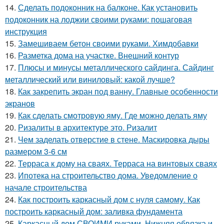
14.
Сделать подоконник на балконе. Как установить
подоконник на лоджии своими руками: пошаговая
инструкция
15.
Замешиваем бетон своими руками. Химдобавки
16.
Разметка дома на участке. Внешний контур
17.
Плюсы и минусы металлического сайдинга. Сайдинг
металлический или виниловый: какой лучше?
18.
Как закрепить экран под ванну. Главные особенности
экранов
19.
Как сделать смотровую яму. Где можно делать яму
20.
Ризалиты в архитектуре это. Ризалит
21.
Чем заделать отверстие в стене. Маскировка дыры
размером 3-6 см
22.
Терраса к дому на сваях. Терраса на винтовых сваях
23.
Ипотека на строительство дома. Уведомление о
начале строительства
24.
Как построить каркасный дом с нуля самому. Как
построить каркасный дом: заливка фундамента
25.
Каркасный дом СВОИМИ руками. Нижняя обвязка и