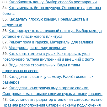
33.
Как обновить ванну. Выбор способа реставрации
34.
Как замешать бетон вручную. Основные параметры
бетона
35.
Как делать плоскую крышу. Преимущества и
недостатки
36.
Как прикрутить пластиковый плинтус. Выбор метода
установки пластикового плинтуса
37.
Ремонт пола в гараже. Материалы для заливки
38.
Материал для теплиц: покрытие
39.
Как клеить галтели в углах. Как вырезать угол
потолочного галтеля внутренний и внешний с фото
40.
Виды лесов строительных. Виды и типы
строительных лесов
41.
Как сделать лестницу самому. Расчёт основных
размеров
42.
Как сделать смотровую яму в гараже своими.
Смотровая яма в гараже своими руками: планирование
43.
Как установить радиатор отопления самостоятельно.
Правила расположения батареи и схемы подключения