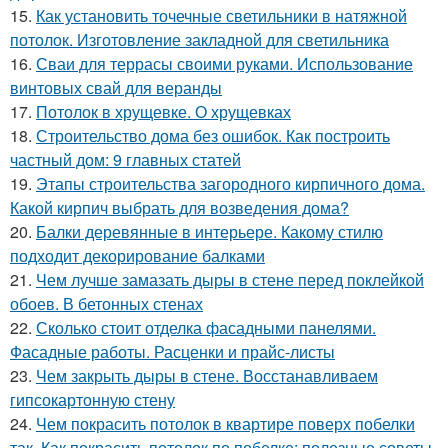
15.
Как установить точечные светильники в натяжной
потолок. Изготовление закладной для светильника
16.
Сваи для террасы своими руками. Использование
винтовых свай для веранды
17.
Потолок в хрущевке. О хрущевках
18.
Строительство дома без ошибок. Как построить
частный дом: 9 главных статей
19.
Этапы строительства загородного кирпичного дома.
Какой кирпич выбрать для возведения дома?
20.
Балки деревянные в интерьере. Какому стилю
подходит декорирование балками
21.
Чем лучше замазать дыры в стене перед поклейкой
обоев. В бетонных стенах
22.
Сколько стоит отделка фасадными панелями.
Фасадные работы. Расценки и прайс-листы
23.
Чем закрыть дыры в стене. Восстанавливаем
гипсокартонную стену
24.
Чем покрасить потолок в квартире поверх побелки
так. Как покрасить потолок по побелке: полезные советы