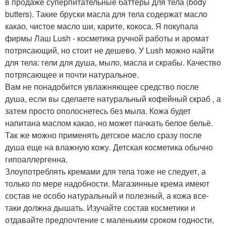
в продаже суперпитательные баттеры для тела (body
butters). Такие бруски масла для тела содержат масло
какао, чистое масло ши, карите, кокоса. Я покупала
фирмы Лаш Lush - косметика ручной работы и аромат
потрясающий, но стоит не дешево. У Lush можно найти
для тела: гели для душа, мыло, масла и скрабы. Качество
потрясающее и почти натуральное.
Вам не понадобится увлажняющее средство после
душа, если вы сделаете натуральный кофейный скраб , а
затем просто ополоснетесь без мыла. Кожа будет
напитана маслом какао, но может пачкать белое бельё.
Так же можно применять детское масло сразу после
душа еще на влажную кожу. Детская косметика обычно
гипоаллергенна.
Злоупотреблять кремами для тела тоже не следует, а
только по мере надобности. Магазинные крема имеют
состав не особо натуральный и полезный, а кожа все-
таки должна дышать. Изучайте состав косметики и
отдавайте предпочтение с маленьким сроком годности,