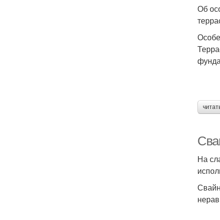
Об ос
терра
Особе
Терра
фунда
читат
Сва
На сл
испол
Свайн
нерав