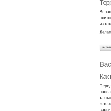
Терр
Веран
плитн
изгот
Делае
читат
Вас
Как
Перед
панел
так к
котор
варьи