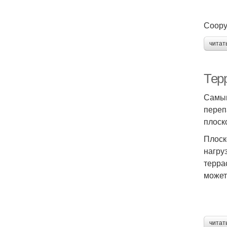
Соору
читат
Терр
Самым
переп
плоск
Плоск
нагру
терра
может
читат