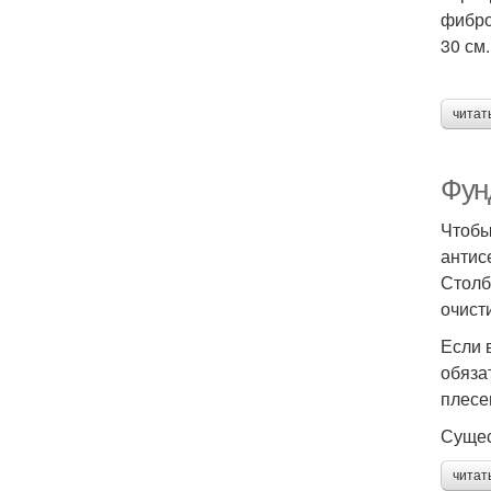
фибро
30 см.
читат
Фун
Чтобы
антис
Столб
очисти
Если 
обяза
плесе
Сущес
читат