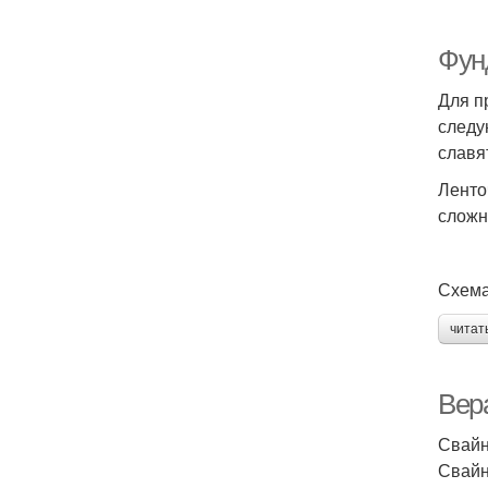
Фун
Для п
следу
славя
Ленто
сложн
Схема
читат
Вер
Свайн
Свайн