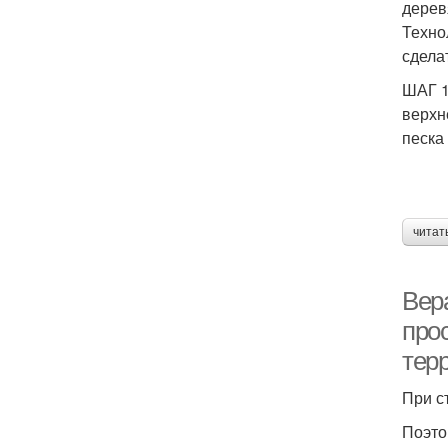
дерев
Техно
сдела
ШАГ 1
верхн
песка
читат
Вер
про
тер
При с
Поэто