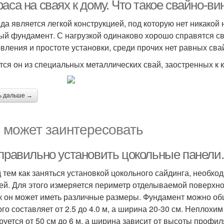
аса на сваях к дому. Что такое свайно-в
да является легкой конструкцией, под которую нет никако
ый фундамент. С нагрузкой одинаково хорошо справятся с
овления и простоте установки, среди прочих нет равных сва
тся он из специальных металлических свай, заостренных к 
ь дальше →
 может заинтересовать
 правильно установить цокольные панели.
 тем как заняться установкой цокольного сайдинга, необхо
ей. Для этого измеряется периметр отделываемой поверхно
ак он может иметь различные размеры. Фундамент можно о
ого составляет от 2.5 до 4.0 м, а ширина 20-30 см. Неплохи
руется от 50 см до 6 м, а ширина зависит от высоты профил