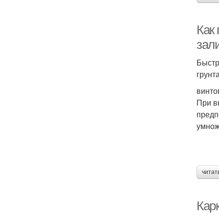
Как 
зал
Быстр
грунт
винто
При в
предп
умнож
читат
Кар