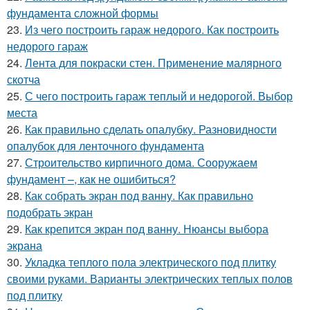
фундамента сложной формы
23.
Из чего построить гараж недорого. Как построить
недорого гараж
24.
Лента для покраски стен. Применение малярного
скотча
25.
С чего построить гараж теплый и недорогой. Выбор
места
26.
Как правильно сделать опалубку. Разновидности
опалубок для ленточного фундамента
27.
Строительство кирпичного дома. Сооружаем
фундамент –, как не ошибиться?
28.
Как собрать экран под ванну. Как правильно
подобрать экран
29.
Как крепится экран под ванну. Нюансы выбора
экрана
30.
Укладка теплого пола электрического под плитку
своими руками. Варианты электрических теплых полов
под плитку