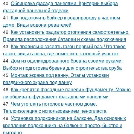
40.
Облицовка фасада панелями. Критерии выбора
фасадной панельной отделки
41.
Как подключить бойлер к водопроводу в частном
доме. Виды водонагревателей
42.
Как установить радиатор отопления самостоятельно.
Правила расположения батареи и схемы подключения
43.
Как правильно засеять газон первый раз. Что такое
газон, виды газона, где поместить газонный участок
44.
Дом из оцилиндрованного бревна своими руками.
Выбор и подготовка бревна для строительства сруба
45.
Монтаж экрана под ванну. Этапы установки
раздвижного экрана под ванну
46.
Как крепятся фасадные панели к фундаменту. Можно
ли обшивать фундамент фасадными панелями
47.
Чем утеплять потолок в частном доме.
Теплоизоляция с использованием пенопласта
48.
Установка подоконников на балконе. Два основных
крепления подоконника на балконе: просто, быстро и
выгодно