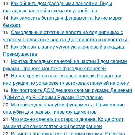
13.
Как обшить дом фасадными панелями. Виды
фасадных панелей и схема их устройства
14.
Как замесить бетон для фундамента. Какие марки
бывают
15.
Самодельные откатные ворота на подшипниках с
уголком. Подвесные ворота. Достоинства и недостатки.
16.
Как обновить ванну чугунную акриловый вкладыш.
Преимущества
17.
Монтаж фасадных панелей на частный дом своими
руками. Процесс монтажа фасадных панелей
18.
На что крепятся пластиковые панели. Пошаговая
инструкция по установке пластиковых панелей на стену
19.
Как построить ДОМ дешево своими руками. Дешевый
ДОМ от А до Я. Своими Руками. Вступление
20.
Материал для опалубки фундамента. Применение
опалубки для разных типов фундаментов
21.
Что можно сделать из старого дивана. Когда стоит
заниматься самостоятельной реставрацией
22.
Разметка под фундамент своими руками. Разметка